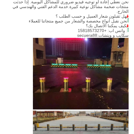
نحن نعطي إعادة أو توجيه فيديو ضروري للمشاكل اليومية. إذا حدثت
منتجات ضخمة مشاكل نوعية كبيرة.خدمة الدعم الفني والهندسي في
الخارج.
ق
هل تقبلون شعار العميل و حسب الطلب ؟
أ
نحن نقبل أنواع مخصصة والشعار من جميع منتجاتنا للعملاء
ق
كيف يمكننا الاتصال بك؟
أ
: واتس اب: +15818573270
سكايب و ويتشات:secuera88