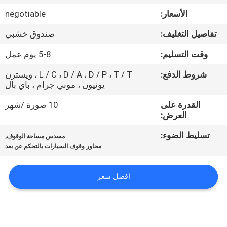
مراقبة
الأسعار:
negotiable
الجودة
تفاصيل التغليف:
صندوق خشبي
اتصل
وقت التسليم:
5-8 يوم عمل
بنا
شروط الدفع:
L / C ، D / A ، D / P ، T / T ، ويسترن
يونيون ، موني جرام ، باي بال
اطلب
القدرة على
10 صورة /شهر
العرض:
اقتباس
تسليط الضوء:
,
مسدس مساحة الوقوف
محاور وقوف السيارات بالتحكم عن بعد
خريطة
الموقع
افضل سعر
PRIVACY
POLICY