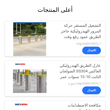
أعلى المنتجات
التشغيل المستقر حركة
المرور الهيدروليكية حاجز
الطريق عمود رفع وقت
ارتفاع قابل للتعديل
negotiable MOQ:1
الاتصال
عازل الطريق الهيدروليكي
العاكس SS304 الصولجان
الثابت 10-15 سنوات عمر
الخدمة
negotiable MOQ:1 صورة
الاتصال
مكافحة الاصطدامات