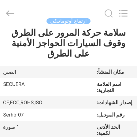
CO.,LTD.
All
Rights
Reserved.
Developed
ارتفاع أوتوماتيكي
by
ECER
سلامة حركة المرور على الطرق
مسكن
وقوف السيارات الحواجز الأمنية
منتجات
على الطرق
معلومات
مكان المنشأ:
الصين
عنا
اسم العلامة
SECUERA
التجارية:
جولة
إصدار الشهادات:
CE,FCC,ROHS,ISO
في
رقم الموديل:
Serhb-07
المعمل
الحد الأدنى
1 صورة
لكمية: