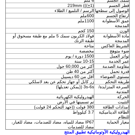
سمك الجسم
6 ملم
قطر الجسم
1)
+
219mm (((
الوصول إلى سطحها
الرسم / التلميع / الطلاء
ارتفاع الجسم
600ملم
عمق الأسطوانة
1100ملم
المدمجة
الوزن
150 كجم
مادة الأسطوانة
فولاذ الكربون سمك 5 ملم مع طبقة مسحوق أو
المدمجة
طبقة الزنك
الشريط العاكس
متاحة
ضوء متوهج
مخصصة
تواتر العمل
1500 دورة / يوم
عمر الخدمة
10-15 سنة
مقاومة الصدمة
أكثر من 60,000 جول
قدرة تحمل
أكثر من 40 طن
مستوى الضوضاء
أقل من 60 ديسيبل
طريقة التحكم
زر كابل أو جهاز تحكم عن بعد لاسلكي
السرعة المتزايدة/
3s-6s ((يمكن تعديلها)
المتدنية
الحركة
الهيدروليكية الكهربائية
التثبيت
تم تسمينها في الأرض
إمدادات الطاقة
380 فولت ((جهد التحكم 24 فولت)
الطاقة الديناميكية
3.7 كيلوواط
للنظام
معيار الحماية
IP67 مضاد للمياه، مضاد للصدمات، مضاد للغبار،
مضاد للصدمات
الهيدروليكية الأوتوماتيكية
تطبيق المنتج