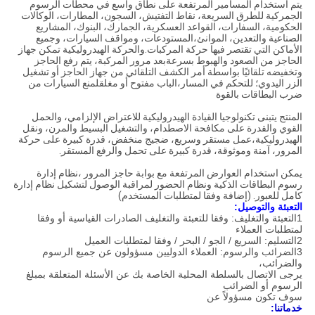
يتم استخدام المسامير المرتفعة على نطاق واسع في محطات الرسوم
الجمركية للطرق السريعة، نقاط التفتيش، السجون، المطارات، الوكالات
الحكومية، السفارات، القواعد العسكرية، الجمارك، البنوك، المشاريع
الصناعية والتعدين، الموانئ،المستودعات، ومواقف السيارات، وجميع
الأماكن التي تقتصر فيها حركة المركبات.والحركة الهيدروليكية تمكن جهاز
الحاجز من الصعود والهبوط بسرعةبعد مرور المركبة، يتم رفع الحاجز
وتخفيضه تلقائيًا بواسطة أمر الكشف التلقائي من جهاز الحاجز أو تشغيل
الزر اليدوي؛ للتحكم في المسار،الباب مفتوح أو مغلقلمنع السيارات من
ضرب البطاقات بالقوة
المنتج يتبنى تكنولوجيا القيادة الهيدروليكية للاعتراض الإلزامي، والحمل
القوي والقدرة على مكافحة الاصطدام، والتشغيل البسيط والمرن، ونقل
الهيدروليكية،عمل مستقر وسريع، ضجيج منخفض، قدرة كبيرة على حركة
المرور، آمنة وموثوقة، قدرة كبيرة على تحمل والرفع المستقر.
يمكن استخدام العوارض المرتفعة مع بوابة حاجز المرور ،نظام إدارة
رسوم البطاقات الذكية ونظام الحضور لمراقبة الوصول لتشكيل نظام إدارة
كامل للعبور. (إضافة وفقا لمتطلبات المستخدم)
التعبئة والتوصيل:
1التعبئة والتغليف: وفقا للتعبئة والتغليف الصادرات القياسية أو وفقا
لمتطلبات العملاء
2التسليم: السريع / الجو / البحر / وفقا لمتطلبات العميل
3الضرائب والرسوم: العملاء الدوليين مسؤولون عن جميع الرسوم
والضرائب،
يرجى الاتصال بالسلطة المحلية الخاصة بك عن الأسئلة المتعلقة بمبلغ
الرسوم أو الضرائب
سوف تكون مسؤولاً عن
خدماتنا: