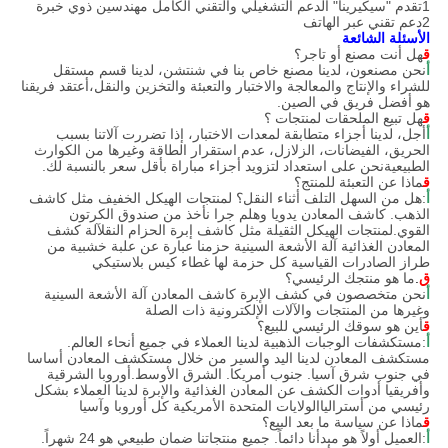
1تقدم "سيكيرينا" الدعم التشغيلي والتقني الكامل
مهندسين ذوي خبرة
2دعم تقني عبر الهاتف
الأسئلة الشائعة
ق
هل أنت مصنع أو تاجر؟
أ
نحن مصنعون، لدينا مصنع خاص بنا في شنتشن، لدينا قسم مستقل
للشراء والإنتاج والمعالجة والاختبار والتعبئة والتخزين والنقل،أعتقد فريقنا
هو أفضل فريق في الصين.
ق
هل تبيع الملحقات لمنتجات ؟
أ
أجل، لدينا أجزاء متطابقة لمعدات الاختبار، إذا تضررت آلاتنا بسبب
الحريق، الفيضانات، الزلازل، عدم استقرار الطاقة وغيرها من الكوارث
الطبيعيةنحن على استعداد لتزويد أجزاء مباراة بأقل سعر بالنسبة لك.
ق
ماذا عن التعبئة للمنتج؟
أ
:هل من السهل التلف أثناء النقل؟ لمنتجات الهيكل الخفيف مثل كاشف
الذهب. كاشف المعادن يدويا وهلم جرا نأخذ من صندوق الكرتون
القوي.لمنتجات الهيكل الثقيلة مثل كاشف إبرة الحزام النقلآلة كشف
المعادن الغذائية آلة الأشعة السينية حزمنا عبارة عن علبة خشبية من
طراز الصادرات القياسية كل حزمة لها غطاء كيس بلاستيكي
ق
.
ما هو منتجك الرئيسي؟
أ
نحن متخصصون في كشف الإبرة كاشف المعادن آلة الأشعة السينية
وغيرها من المنتجات والآلات الإلكترونية ذات الصلة
ق
أين هو سوقك الرئيسي للبيع؟
أ
:مستكشفات الوجبات الذهبية لدينا العملاء في جميع أنحاء العالم.
مستكشف المعادن لدينا اليد والسير من خلال مستكشف المعادن أساسا
في جنوب شرق آسيا. جنوب أمريكا. الشرق الأوسط.أوروبا الشرقية
وأفريقيا أدوات الكشف عن المعادن الغذائية والإبرة لدينا العملاء بشكل
رئيسي من أسترالياالولايات المتحدة الأمريكية كل أوروبا وآسيا
ق
ماذا عن سياسة ما بعد البيع؟
أ
:العميل أولاً هو مبدأنا دائماً. جميع منتجاتنا ضمان طبيعي هو 24 شهراً.