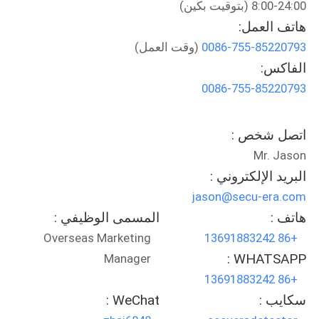
8:00-24:00 (بتوقيت بكين)
مراقبة
هاتف العمل:
الجودة
0086-755-85220793
(وقت العمل)
الفاكس:
اتصل
0086-755-85220793
بنا
اتصل شخص :
اطلب
Mr. Jason
اقتباس
البريد الإلكتروني :
jason@secu-era.com
خريطة
هاتف :
المسمى الوظيفي :
Overseas Marketing
+86 13691883242
الموقع
WHATSAPP :
Manager
+86 13691883242
PRIVACY
سكايب :
WeChat :
POLICY