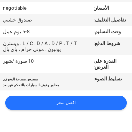
مراقبة
الأسعار:
negotiable
الجودة
تفاصيل التغليف:
صندوق خشبي
اتصل
وقت التسليم:
5-8 يوم عمل
بنا
شروط الدفع:
L / C ، D / A ، D / P ، T / T ، ويسترن
يونيون ، موني جرام ، باي بال
اطلب
القدرة على
10 صورة /شهر
العرض:
اقتباس
تسليط الضوء:
,
مسدس مساحة الوقوف
محاور وقوف السيارات بالتحكم عن بعد
خريطة
الموقع
افضل سعر
PRIVACY
POLICY