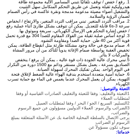
1. رفع / خفض / توقف تلقائيًا.تتبني المسامير الآلية مجموعة طاقة
هيدروليكية ثقيلة وتعمل عن طريق التحكم المتكامل.سهل التثبيت
والتشغيل.أضواء مضيئة مدعومة مدمجة ونقرة عاكسة في رأس الصمام
لضمان الرؤية والسلامة.
2. مراقب التردد المتغير. تبني مراقب التردد المتغير، والارتفاع / انخفاض
سرعة 3-6s قابلة للتعديل. يمكن أن تتوقف بشكل طارئ أثناء عملية رفع
/ خفض.إشارة التحكم هي الإرسال الكهربائي، سريعة وموثوق بها.
3. لوحة أساس صلبة.ثقيلة من الفولاذ المقاوم للصدأ 304 مع قدرة تحمل
قوية أكثر من 40 طن. حماية الصدأ ومقاومة التشوه.
4. صمام مدمج.في حالة وجود مشكلة طارئة مثل انقطاع الطاقة، يمكن
تخفيض العقبة بواسطة صمام الإغاثة يدوياً للتأكد من أن مرور المشاة
والمركبات لا يتأثر.
5.تبني محرك عالية الجودة ذات قوة عالية ، يمكن أن يرفع / ينخفض
الصناديق بسرعة ، يعمل بشكل مستقر ودائم مع 1500 دورة من التكرار
في اليوم الواحد. يمكن تفكيك المحرك لسهولة الصيانة.
6. حماية أمنية متعددة.استخدم بندقية الهواء عالية الضغط لإغلاق فتحة
التهوية، يمكن أن يعمل المحرك عندما يغمس في الماء مع حماية تسرب
الكهرباء.
التعبئة والتوصيل:
1التعبئة والتغليف: وفقا للتعبئة والتغليف الصادرات القياسية أو وفقا
لمتطلبات العملاء
2التسليم: السريع / الجو / البحر / وفقا لمتطلبات العميل
3الضرائب والرسوم: العملاء الدوليين مسؤولون عن جميع الرسوم
والضرائب،
يرجى الاتصال بالسلطة المحلية الخاصة بك عن الأسئلة المتعلقة بمبلغ
الرسوم أو الضرائب
سوف تكون مسؤولاً عن
خدماتنا: