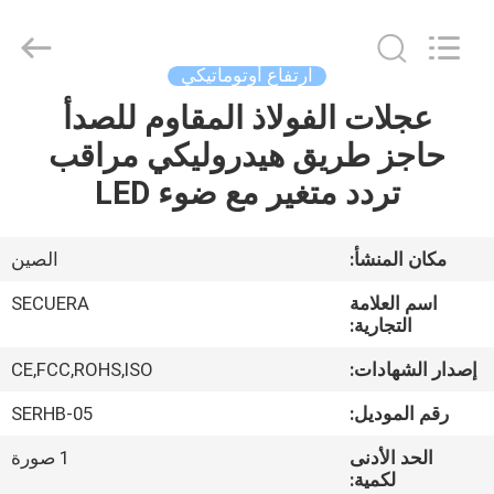
SECUERA
TECHNOLOGY
CO.,LTD.
All
Rights
ارتفاع أوتوماتيكي
Reserved.
Developed
عجلات الفولاذ المقاوم للصدأ
مسكن
by
ECER
حاجز طريق هيدروليكي مراقب
منتجات
تردد متغير مع ضوء LED
معلومات
مكان المنشأ:
الصين
عنا
اسم العلامة
SECUERA
التجارية:
جولة
إصدار الشهادات:
CE,FCC,ROHS,ISO
في
رقم الموديل:
SERHB-05
المعمل
الحد الأدنى
1 صورة
لكمية: