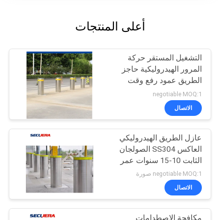
أعلى المنتجات
التشغيل المستقر حركة
المرور الهيدروليكية حاجز
الطريق عمود رفع وقت
ارتفاع قابل للتعديل
negotiable MOQ:1
الاتصال
عازل الطريق الهيدروليكي
العاكس SS304 الصولجان
الثابت 10-15 سنوات عمر
الخدمة
negotiable MOQ:1 صورة
الاتصال
مكافحة الاصطدامات