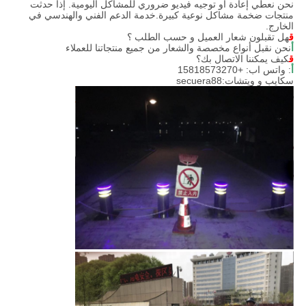
نحن نعطي إعادة أو توجيه فيديو ضروري للمشاكل اليومية. إذا حدثت
منتجات ضخمة مشاكل نوعية كبيرة.خدمة الدعم الفني والهندسي في
الخارج.
ق
هل تقبلون شعار العميل و حسب الطلب ؟
أ
نحن نقبل أنواع مخصصة والشعار من جميع منتجاتنا للعملاء
ق
كيف يمكننا الاتصال بك؟
أ
: واتس اب: +15818573270
سكايب و ويتشات:secuera88