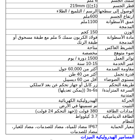
سمك الجسم
6 ملم
قطر الجسم
1)
+
219mm (((
الوصول إلى سطحها
الرسم / التلميع / الطلاء
ارتفاع الجسم
600ملم
عمق الأسطوانة
1100ملم
المدمجة
الوزن
150 كجم
مادة الأسطوانة
فولاذ الكربون سمك 5 ملم مع طبقة مسحوق أو
المدمجة
طبقة الزنك
الشريط العاكس
متاحة
ضوء متوهج
مخصصة
تواتر العمل
1500 دورة / يوم
عمر الخدمة
10-15 سنة
مقاومة الصدمة
أكثر من 60,000 جول
قدرة تحمل
أكثر من 40 طن
مستوى الضوضاء
أقل من 60 ديسيبل
طريقة التحكم
زر كابل أو جهاز تحكم عن بعد لاسلكي
السرعة المتزايدة/
3s-6s ((يمكن تعديلها)
المتدنية
الحركة
الهيدروليكية الكهربائية
التثبيت
تم تسمينها في الأرض
إمدادات الطاقة
380 فولت ((جهد التحكم 24 فولت)
الطاقة الديناميكية
3.7 كيلوواط
للنظام
معيار الحماية
IP67 مضاد للمياه، مضاد للصدمات، مضاد للغبار،
مضاد للصدمات
المسامير الهيدروليكية الميزات