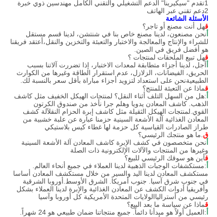
1تقدم "سيكيرينا" الدعم التشغيلي والتقني الكامل
مهندسين ذوي خبرة
2دعم تقني عبر الهاتف
الأسئلة الشائعة
ق
هل أنت مصنع أو تاجر؟
أ
نحن مصنعون، لدينا مصنع خاص بنا في شنتشن، لدينا قسم مستقل
للشراء والإنتاج والمعالجة والاختبار والتعبئة والتخزين والنقل،أعتقد فريقنا
هو أفضل فريق في الصين.
ق
هل تبيع الملحقات لمنتجات ؟
أ
أجل، لدينا أجزاء متطابقة لمعدات الاختبار، إذا تضررت آلاتنا بسبب
الحريق، الفيضانات، الزلازل، عدم استقرار الطاقة وغيرها من الكوارث
الطبيعيةنحن على استعداد لتزويد أجزاء مباراة بأقل سعر بالنسبة لك.
ق
ماذا عن التعبئة للمنتج؟
أ
:هل من السهل التلف أثناء النقل؟ لمنتجات الهيكل الخفيف مثل كاشف
الذهب. كاشف المعادن يدويا وهلم جرا نأخذ من صندوق الكرتون
القوي.لمنتجات الهيكل الثقيلة مثل كاشف إبرة الحزام النقلآلة كشف
المعادن الغذائية آلة الأشعة السينية حزمنا عبارة عن علبة خشبية من
طراز الصادرات القياسية كل حزمة لها غطاء كيس بلاستيكي
ق
.
ما هو منتجك الرئيسي؟
أ
نحن متخصصون في كشف الإبرة كاشف المعادن آلة الأشعة السينية
وغيرها من المنتجات والآلات الإلكترونية ذات الصلة
ق
أين هو سوقك الرئيسي للبيع؟
أ
:مستكشفات الوجبات الذهبية لدينا العملاء في جميع أنحاء العالم.
مستكشف المعادن لدينا اليد والسير من خلال مستكشف المعادن أساسا
في جنوب شرق آسيا. جنوب أمريكا. الشرق الأوسط.أوروبا الشرقية
وأفريقيا أدوات الكشف عن المعادن الغذائية والإبرة لدينا العملاء بشكل
رئيسي من أسترالياالولايات المتحدة الأمريكية كل أوروبا وآسيا
ق
ماذا عن سياسة ما بعد البيع؟
أ
:العميل أولاً هو مبدأنا دائماً. جميع منتجاتنا ضمان طبيعي هو 24 شهراً.