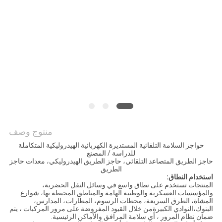
منتوج وصف
حواجز السلامة التلقائية المستديرة الكهربائية الهيدروليكية المتكاملة
للدراسة / المصنع
حاجز الطريق المتصاعد التلقائي، حاجز الطريق الهيدروليكي، معدات حاجز
الطريق
استخدام النطاق:
المنتجات تستخدم على نطاق واسع في وسائل النقل الحضرية،
والمؤسسات العسكرية والوطنية الهامة والمناطق المحيطة بها، شوارع
المشاة، الطرق السريعة، محطات الرسوم، المطارات، المدارس،
البنوك،النوادي الكبيرةمن خلال القيود المفروضة على مرور المركبات ، يتم
ضمان نظام المرور ، أي سلامة المرافق والأماكن الرئيسية.