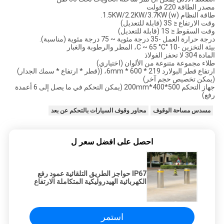
مصدر الطاقة 220 فولت
طاقة النظام (w) 1.5KW/2.2KW/3.7KW.
وقت الارتفاع ≤ 3S (قابلة للتعديل)
وقت السقوط ≤ 1S (قابلة للتعديل)
درجة حرارة العمل -35 درجة مئوية ~ 75 درجة مئوية (مناسبة).
بيئة التخزين -10 °C ~ 65 °C، المطر والرطوبة والغبار
المادة 304 لا تحفز الفولاذ
طلاء مجموعة متنوعة من الألوان (اختياري)
ارتفاع قطر البولارد 219 * 600 * 6mm، ((قطر * ارتفاع * سمك الجدار)
(يمكن تخصيص حجم آخر)
جهاز التحكم 500*400*200mm (يمكن التحكم في ما يصل إلى 6 أعمدة
رفع)
مسدس مساحة الوقوف
محاور وقوف السيارات بالتحكم عن بعد
احصل على افضل سعر ل
IP67 حواجز الطريق التلقائية عمود رفع
الكهربائية الهيدروليكية المتكاملة الارتفاع
للمدرسة
استمر