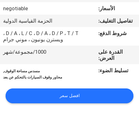
مراقبة
الأسعار:
negotiable
الجودة
تفاصيل التغليف:
الحزمة القياسية الدولية
اتصل
شروط الدفع:
D / A ، L / C ، D / A ، D / P ، T / T ،
ويسترن يونيون ، موني جرام
بنا
القدرة على
1000/مجموعة/شهر
العرض:
اطلب
تسليط الضوء:
,
مسدس مساحة الوقوف
اقتباس
محاور وقوف السيارات بالتحكم عن بعد
خريطة
افضل سعر
الموقع
PRIVACY
POLICY