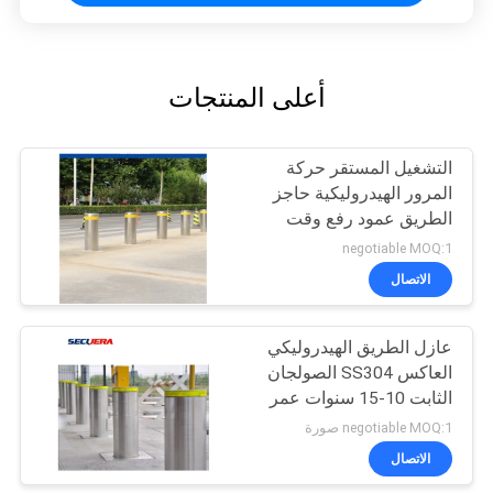
أعلى المنتجات
التشغيل المستقر حركة
المرور الهيدروليكية حاجز
الطريق عمود رفع وقت
ارتفاع قابل للتعديل
negotiable MOQ:1
الاتصال
عازل الطريق الهيدروليكي
العاكس SS304 الصولجان
الثابت 10-15 سنوات عمر
الخدمة
negotiable MOQ:1 صورة
الاتصال