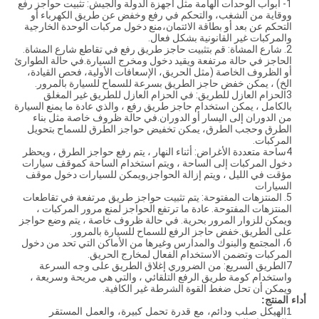
1- أبواب الوحدات الهامة مثل أجهزة الدولة والجيش: تثبيت حواجز رفع
ووقاية من الشغب، والتحكم في رفع وخفض عن طريق الكهرباء أو
التحكم عن بعد أو بطاقة الائتمان،منع دخول مركبات الوحدة الخارجية
والمركبات غير القانونية بشكل فعال.
2. شارع المشاة: قم بتثبيت حاجز طريق رفع في تقاطع شارع المشاة.
الحاجز في حالة مرتفعة ويقيد دخول ومخرج السيارة.في حالة الطوارئ
أو الظروف الخاصة (مثل الحريق، الإسعافات الأولية، فحص القيادة،
الخ) ، يمكن خفض حاجز الطريق بسرعة للسماح للسيارة بالمرور.
3الحزام العازل للطريق: في الحزام العازل للطريق غير المغلق
بالكامل ، يمكن استخدام حاجز طريق رفع ، والذي عادة ما يمنع السيارة
من الدوران إلى اليسار أو الدوران.في حالة ظروف خاصة مثل بناء
الطرق وحجب الطرق، يمكن تخفيض حواجز الطرق للسماح بتحويل
المركبات.
4ساحة متعددة الأغراض: أثناء النهار ، يتم رفع حواجز الطرق ، ويحظر
دخول المركبات إلى الساحة ، ويتم استخدام الساحة كموقف سيارات
مؤقت في الليل ، ويتم إزالة الحواجز,ويمكن للسيارات دخول موقف
السيارات
5. المنتزهات المفتوحة: يتم تثبيت حواجز طريق مرتفعة في تقاطعات
المنتزهات المفتوحة. عادة ما ترتفع الحواجز لمنع مرور المركبات ،
ويمكن للزوار المرور بحرية. في حالة ظروف خاصة ، يتم وضع حواجز
على الطريق.خفض حاجز الرفع للسماح للسيارة بالمرور.
6، المجتمع والبنوك والمدارس وغيرها من الأماكن التي تحد من دخول
المركبات وتضمن الاستخدام الفعال لمخارج الحريق.
7الطريق السريع: من الضروري إغلاق الطريق على وجه السرعة
واستخدام كومة طريق الرفع التلقائي ، والتي هي مريحة وسريعة ،
ويمكن أن تحل ضغط القوة الشرطة غير الكافية.
أداء المنتج:
1الهيكل صلب ودائم، مع قدرة تحمل كبيرة، والعمل المستقر