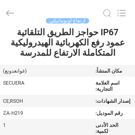
CO.,LTD.
All
Rights
Reserved.
Developed
ارتفاع أوتوماتيكي
by
ECER
IP67 حواجز الطريق التلقائية
مسكن
عمود رفع الكهربائية الهيدروليكية
منتجات
المتكاملة الارتفاع للمدرسة
معلومات
مكان المنشأ:
(غوانغدونغ)
عنا
اسم العلامة
SECUERA
التجارية:
جولة
إصدار الشهادات:
CE,RSOH
في
رقم الموديل:
ZA-H219
المعمل
الحد الأدنى
1
لكمية: