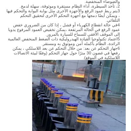
والضوضاء المنخفضة.
2، تأخذ السيطرة، أداء النظام مستقرة وموثوقة، سهلة لدمج.
3يتم ربط عمود الرفع والأجهزة الأخرى مثل بوابة البوابة والتحكم فيها
، ويمكن أيضًا دمجها مع أجهزة التحكم الأخرى لتحقيق التحكم
التلقائي.
4في حالة انقطاع الكهرباء أو فشل ، إذا كان من الضروري خفض
عمود الرفع في الحالة المرتفعة ،يمكن تخفيض العمود المرفوع يدويا
إلى الموقف الأفقي للسماح للسيارة بالمرور.
5اعتماد تكنولوجيا القيادة الهيدروليكية ذات الضغط المنخفض العالمية
الرائدة، النظام بأكمله آمن وموثوق به ومستقر.
6جهاز التحكم عن بعد: من خلال التحكم عن بعد اللاسلكي ، يمكن
رفعها في غضون 30 مترًا حول جهاز التحكم (وفقًا لبيئة الاتصالات
اللاسلكية في الموقع).