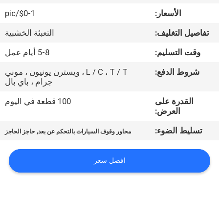
مراقبة
الأسعار:
$0-1/pic
الجودة
تفاصيل التغليف:
التعبئة الخشبية
اتصل
وقت التسليم:
5-8 أيام عمل
بنا
شروط الدفع:
L / C ، T / T ، ويسترن يونيون ، موني
جرام ، باي بال
اطلب
القدرة على
100 قطعة في اليوم
العرض:
اقتباس
تسليط الضوء:
,
محاور وقوف السيارات بالتحكم عن بعد
حاجز الحاجز
خريطة
افضل سعر
الموقع
PRIVACY
POLICY