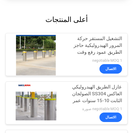
أعلى المنتجات
التشغيل المستقر حركة
المرور الهيدروليكية حاجز
الطريق عمود رفع وقت
ارتفاع قابل للتعديل
negotiable MOQ:1
الاتصال
عازل الطريق الهيدروليكي
العاكس SS304 الصولجان
الثابت 10-15 سنوات عمر
الخدمة
negotiable MOQ:1 صورة
الاتصال