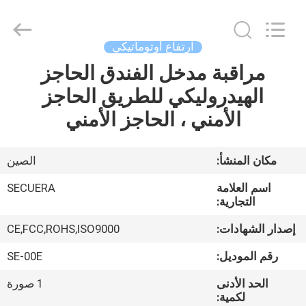
SECUERA
TECHNOLOGY
CO.,LTD.
All
Rights
ارتفاع أوتوماتيكي
Reserved.
Developed
مراقبة مدخل الفندق الحاجز
مسكن
by
ECER
الهيدروليكي للطريق الحاجز
منتجات
الأمني ، الحاجز الأمني
معلومات
مكان المنشأ:
الصين
عنا
اسم العلامة
SECUERA
التجارية:
جولة
إصدار الشهادات:
CE,FCC,ROHS,ISO9000
في
رقم الموديل:
SE-00E
المعمل
الحد الأدنى
1 صورة
لكمية: