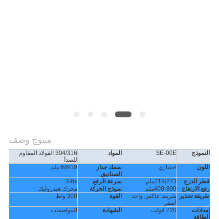
منتوج وصف
النموذج
SE-00E
المواد
304/316 الفولاذ المقاوم
للصدأ
اللون
اختياري
سمك جدار
6/8/10 ملم
الصناديق
قطر الدرج
219/273ملم
سرعة الرفع
3-6s
رفع الارتفاع
400-800ملم
نموذج الحركة
محرك هيدروليك
طريقة تحذير
شريط عاكس واحد
القوة
300 واط
أصفر
إمدادات
220 فولت
الشهادة
المواصفات
الطاقة