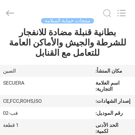
SECUERA
TECHNOLOGY
CO.,LTD.
All
Rights
منتجات حماية السلامة
Reserved.
Developed
by
بطانية قنبلة مضادة للانفجار
مسكن
ECER
للشرطة والجيش والأماكن العامة
منتجات
للتعامل مع القنابل
معلومات
مكان المنشأ:
الصين
عنا
اسم العلامة
SECUERA
التجارية:
جولة
إصدار الشهادات:
CE,FCC,ROHS,ISO
في
رقم الموديل:
فب-02
المعمل
الحد الأدنى
1 قطعة
لكمية: