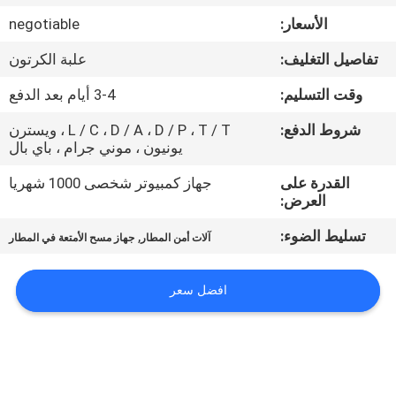
مراقبة
الأسعار:
negotiable
الجودة
تفاصيل التغليف:
علبة الكرتون
اتصل
وقت التسليم:
3-4 أيام بعد الدفع
بنا
شروط الدفع:
L / C ، D / A ، D / P ، T / T ، ويسترن
يونيون ، موني جرام ، باي بال
اطلب
القدرة على
جهاز كمبيوتر شخصى 1000 شهريا
العرض:
اقتباس
تسليط الضوء:
,
آلات أمن المطار
جهاز مسح الأمتعة في المطار
خريطة
افضل سعر
الموقع
PRIVACY
POLICY