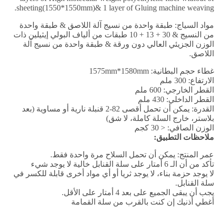
sheeting(1550*1550mm)& 1 layer of Gluing machine weaving.
مواد السياج: طبقة واحدة من نسيج آلة اللاصق & طبقة واحدة
من النسيج & 30 + 13 + 10 طبقات من ألياف البولي إيثيلين ذات
الوزن الجزيئي العالي دون ورقة & طبقة واحدة من نسيج آلة
اللاصق.
غطاء حجم البطانية: 1575mm*1580mm
الارتفاع: 300 ملم
القطر الخارجي: 600 ملم
القطر الداخلي: 430 ملم
القدرة: يمكن أن تحمل أقصى 82-2 قنبلة نارية أو مساوية (بعد
بلاستر، خارج السلة كاملة، لا شق)
الوزن الصافي: < 30 كجم
ملاحظات التطبيق:
عمر المنتج: يمكن أن تحمل السلاح مرة واحدة فقط.
تأكد من أن الـ 6 أمتار على سلة القنابل خالية لا يوجد شيء
لا يوجد حزمة بناء، لا يوجد ثريا أو أي مواد أخرى قابلة للكسر في
سلة القنابل.
يجب أن يبقى الجميع على بعد 4 أمتار على الأقل.
أغطي أذنيك إن كنت بالقرب من سلة القمامة