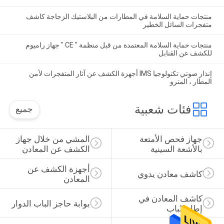
منتجات حماية السلامة في المطارات من البلاستيك الزجاجة كاشف
متفجرات السائل الخطير
منتجات حماية السلامة المعتمدة من قبل منظمة " CE " جهاز راميوم
للكشف عن القنابل
إنذار صوتي تكنولوجيا IMS أجهزة الكشف عن آثار المتفجرات لأمن
المطار ، المترو
فئات شعبية
جميع
جهاز فحص الأمتعة 
المشي من خلال جهاز 
بالأشعة السينية
الكشف عن المعادن
أجهزة الكشف عن 
كاشف معادن يدوي
المعادن
كاشف المعادن في 
بوابة حاجز الباب الدوار
إطار الباب