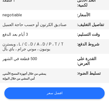
الحد الأدنى
1 قطعة
مراقبة
لكمية:
الجودة
الأسعار:
negotiable
تفاصيل التغليف:
صناديق الكرتون أو حسب حاجة العميل
اتصل
بنا
وقت التسليم:
3 أيام بعد الدفع
شروط الدفع:
L / C ، D / A ، D / P ، T / T ، ويسترن
يونيون ، موني جرام ، باي بال
اطلب
اقتباس
القدرة على
500 قطعة في الشهر
العرض:
تسليط الضوء:
,
خريطة
يمشي من خلال أجهزة المسح الأمني
أمن المشي من خلال البوابة
الموقع
افضل سعر
PRIVACY
POLICY