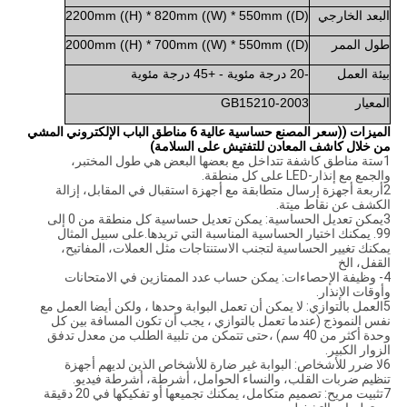
البعد الخارجي
2200mm ((H) * 820mm ((W) * 550mm ((D)
طول الممر
2000mm ((H) * 700mm ((W) * 550mm ((D)
بيئة العمل
-20 درجة مئوية - +45 درجة مئوية
المعيار
GB15210-2003
الميزات ((سعر المصنع حساسية عالية 6 مناطق الباب الإلكتروني المشي
من خلال كاشف المعادن للتفتيش على السلامة)
1ستة مناطق كاشفة تتداخل مع بعضها البعض هي طول المختبر،
والجمع مع إنذار-LED على كل منطقة.
2أربعة أجهزة إرسال متطابقة مع أجهزة استقبال في المقابل، إزالة
الكشف عن نقاط ميتة.
3يمكن تعديل الحساسية: يمكن تعديل حساسية كل منطقة من 0 إلى
99. يمكنك اختيار الحساسية المناسبة التي تريدها.على سبيل المثال
يمكنك تغيير الحساسية لتجنب الاستنتاجات مثل العملات، المفاتيح،
القفل، الخ
4- وظيفة الإحصاءات: يمكن حساب عدد الممتازين في الامتحانات
وأوقات الإنذار.
5العمل بالتوازي: لا يمكن أن تعمل البوابة وحدها ، ولكن أيضا العمل مع
نفس النموذج (عندما تعمل بالتوازي ، يجب أن تكون المسافة بين كل
وحدة أكثر من 40 سم) ،حتى تتمكن من تلبية الطلب من معدل تدفق
الزوار الكبير.
6لا ضرر للأشخاص: البوابة غير ضارة للأشخاص الذين لديهم أجهزة
تنظيم ضربات القلب، والنساء الحوامل، أشرطة، أشرطة فيديو.
7تثبيت مريح: تصميم متكامل، يمكنك تجميعها أو تفكيكها في 20 دقيقة