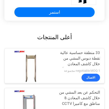
استمر
أعلى المنتجات
33 منطقة حساسية عالية
نقطة دبوس المشي من
خلال كاشف المعادن
PD6500i للتحقق من الأمن
negotiable MOQ:1 مجموعة
الاتصال
التحكم عن بعد المشي من
خلال كاشف المعادن 8
مناطق مع كاميرا CCTV