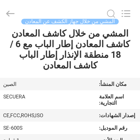
SECUERA
TECHNOLOGY
CO.,LTD.
All
Rights
المشي من خلال جهاز الكشف عن المعادن
Reserved.
Developed
by
المشي من خلال كاشف المعادن
مسكن
ECER
كاشف المعادن إطار الباب مع 6 /
منتجات
18 منطقة الإنذار إطار الباب
كاشف المعادن
معلومات
عنا
مكان المنشأ:
الصين
اسم العلامة
SECUERA
جولة
التجارية:
في
إصدار الشهادات:
CE,FCC,ROHS,ISO
المعمل
رقم الموديل:
SE-600S