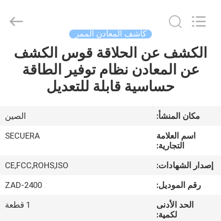
TECHNOLOGY
CO.,LTD.
All
Rights
Reserved.
كاشف المعادن الممر
Developed
by
ECER
الكشف عن الحلاقة قوس الكشف
مسكن
عن المعادن نظام توفير الطاقة
منتجات
حساسية قابلة للتعديل
معلومات
مكان المنشأ:
الصين
عنا
اسم العلامة
SECUERA
التجارية:
جولة
إصدار الشهادات:
CE,FCC,ROHS,ISO
في
رقم الموديل:
ZAD-2400
المعمل
الحد الأدنى
1 قطعة
لكمية: