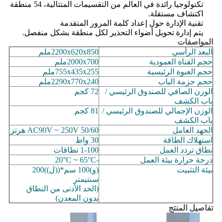
تكنولوجيا رائدة في العالم من التقسيمات المتتالية، 54 منطقة
اكتشاف مستقلة.
تقنية الإدارة حول إعداد كلمة المرور المتقدمة
يتم إدارة تحويل أضواء التحذير لكل منطقة بشكل منفصل.
المواصفات
البعد الرأسي
850ملم
x
620
x
2200
حجم القناة العمودية
2000x700ملم
حجم العبوة الرئيسية
755x435x255ملم
حجم حزمة الباب
240ملم
0x
7
x7
2290
الوزن الصافي للصندوق الرئيسي /
72 كجم
باب الكشف
الوزن الإجمالي للصندوق الرئيسي /
81 كجم
باب الكشف
الجهد العامل
50/60 هرتز
0V
5
AC90V ~ 2
استهلاك الطاقة
30 واط
نطاق تردد العمل
1-100 نطاقات
درجة حرارة بيئة العمل
-20°C ~ 65°C
بيئة التثبيت
(و
)
100 سم*
(
(ل)
)
200
سنتيمتر
(
الحد الأدنى من النطاق
بدون المعدن)
تفاصيل المنتج