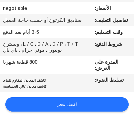
مراقبة
الأسعار:
negotiable
الجودة
تفاصيل التغليف:
صناديق الكرتون أو حسب حاجة العميل
اتصل
وقت التسليم:
3-5 أيام بعد الدفع
بنا
شروط الدفع:
L / C ، D / A ، D / P ، T / T ، ويسترن
يونيون ، موني جرام ، باي بال
اطلب
القدرة على
800 قطعة شهريا
العرض:
اقتباس
تسليط الضوء:
,
كاشف المعادن المقاوم للماء
كاشف معادن عالي الحساسية
خريطة
الموقع
افضل سعر
PRIVACY
POLICY