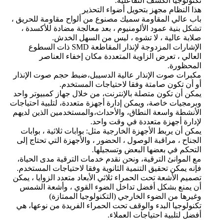
تكنولوجيا الكشف التفاعلية.
هذا النظام مجهز بتحويل أضواء التحذير
باب عالي المقاومة سميك مصنوع من ألواح مقاومة للحريق ،
تشكل بنية عمود الألومنيوم ، بعد معالجة مضادة للأكسدة ،
صلابة عالية ، لا تشوه ، ليس من السهل الخدش.
الإشارات المزدوجة لإنذار المقاطعة SMD ذات السطوع
العالي ، تعرض الزاوية المتعددة مكان إخفاء العناصر
المحظورة.
مكبرات صوت الإنذار عالية الدسيبل،ضبط حجم صوت الإنذار
أو أن تكون صامتة وفقا لاحتياجات المستخدم.
يمكن أن تكون متصلة بالإنترنت، من خلال جهاز كمبيوتر واحد
وبرمجيات خاصة، ويمكن إدارة أجهزة متعددة، لتلبية احتياجات
الأنشطة واسعة النطاق، والأحداث،والمستخدمين الذين لديهم
لإدارة أجهزة متعددة في وقت واحد.
يمكن أن يربط الأجهزة الخارجية مثل: بوابات ثلاثية ، بوابات
الجناح ، مراقبة الوصول ، الحضور ، والأجهزة التي تحتاج إلى
التحكم في بعضها البعض وتسجيلها.
مع الموانئ الترقية، ونحن نقدم خدمات الترقية مدى الحياة،
فإنه يمكن تحقيق التنمية الثانوية وفقا لاحتياجات المستخدم.
تصميم الأشعة تحت الحمراء ثلاثي الأبعاد متعدد الزوايا ، يمكن
أن يمنع بشكل أفضل تداخل الضوء القوي ، وأشعة الشمس
وغيرها من الضوء الخارجي (التكنولوجيا الممتازة)
تكنولوجيا البدء والوقف تحت الحمراء الفريدة من نوعها، هي
أفضل لتلبية احتياجات العملاء.