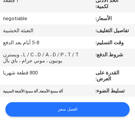
الحد الأدنى
1 قطعة
مراقبة
لكمية:
الجودة
الأسعار:
negotiable
تفاصيل التغليف:
التعبئة الخشبية
اتصل
بنا
وقت التسليم:
5-8 أيام بعد الدفع
شروط الدفع:
L / C ، D / A ، D / P ، T / T ، ويسترن
يونيون ، موني جرام ، باي بال
اطلب
اقتباس
القدرة على
800 قطعة شهريا
العرض:
تسليط الضوء:
,
خريطة
آلة مسح الأمتعة
آلة مسح الأشعة السينية
الموقع
افضل سعر
PRIVACY
POLICY