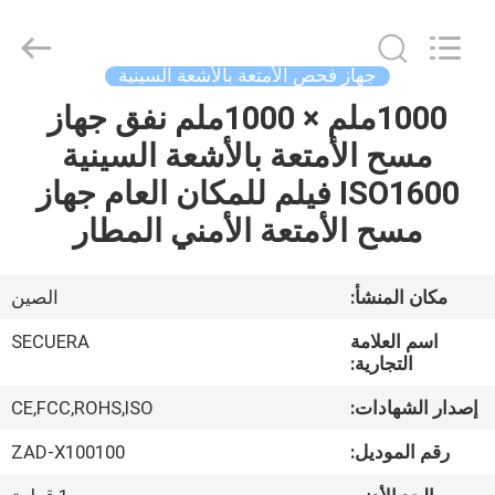
SECUERA
TECHNOLOGY
CO.,LTD.
All
Rights
جهاز فحص الأمتعة بالأشعة السينية
Reserved.
Developed
by
1000ملم × 1000ملم نفق جهاز
مسكن
ECER
مسح الأمتعة بالأشعة السينية
منتجات
ISO1600 فيلم للمكان العام جهاز
مسح الأمتعة الأمني المطار
معلومات
عنا
مكان المنشأ:
الصين
اسم العلامة
SECUERA
جولة
التجارية:
في
إصدار الشهادات:
CE,FCC,ROHS,ISO
المعمل
رقم الموديل:
ZAD-X100100