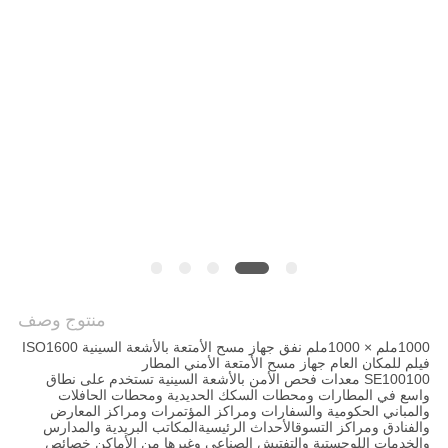
منتوج وصف
1000ملم × 1000ملم نفق جهاز مسح الأمتعة بالأشعة السينية ISO1600
فيلم للمكان العام جهاز مسح الأمتعة الأمني المطار
SE100100 معدات فحص الأمن بالأشعة السينية تستخدم على نطاق
واسع في المطارات ومحطات السكك الحديدية ومحطات الحافلات
والمباني الحكومية والسفارات ومراكز المؤتمرات ومراكز المعارض
والفنادق ومراكز التسوقالأحداث الرئيسيةالمكاتب البريدية والمدارس
والخدمات اللوجستية والتفتيش الصناعي وغيرها من الأماكن خصائص