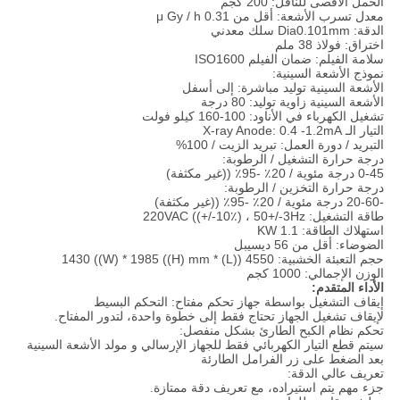
الحمل الأقصى للناقل: 200 كجم
معدل تسرب الأشعة: أقل من 0.31 μ Gy / h
الدقة: Dia0.101mm سلك معدني
اختراق: فولاذ 38 ملم
سلامة الفيلم: ضمان الفيلم ISO1600
نموذج الأشعة السينية:
الأشعة السينية توليد مباشرة: إلى أسفل
الأشعة السينية زاوية توليد: 80 درجة
تشغيل الكهرباء في الأناود: 100-160 كيلو فولت
التيار الـ X-ray Anode: 0.4 -1.2mA
التبريد / دورة العمل: تبريد الزيت / 100%
درجة حرارة التشغيل / الرطوبة:
0-45 درجة مئوية / 20٪ -95٪ ((غير مكثفة)
درجة حرارة التخزين / الرطوبة:
-20-60 درجة مئوية / 20٪ -95٪ ((غير مكثفة)
طاقة التشغيل: 220VAC ((+/-10٪) ، 50+/-3Hz
استهلاك الطاقة: 1.1 KW
الضوضاء: أقل من 56 ديسيبل
حجم التعبئة الخشبية: 4550 ((L) * 1430 ((W) * 1985 ((H) mm
الوزن الإجمالي: 1000 كجم
الأداء المتقدم:
إيقاف التشغيل بواسطة جهاز تحكم مفتاح: التحكم البسيط
لإيقاف تشغيل الجهاز تحتاج فقط إلى خطوة واحدة، لتدور المفتاح.
تحكم نظام الكبح الطارئ بشكل منفصل:
سيتم قطع التيار الكهربائي فقط للجهاز الإرسالي و مولد الأشعة السينية
بعد الضغط على زر الفرامل الطارئة
تعريف عالي الدقة:
جزء مهم يتم استيراده، مع تعريف دقة ممتازة.