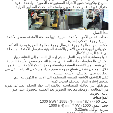
النموذج وتكوينه: جميع الأجزاء المستوردة ، الصورة الواضحة ، قوة
اختراق قوية ، عمر خدمة طويل ،باستخدام أحدث المعايير الدولية
مبدأ العمل
معدات فحص الأمن بالأشعة السينية لديها معالجة الأمتعة، مصدر الأشعة
السينية وجزء التحكم، إشارة
الاكتساب والمعالجة وجزء الإرسال وجزء معالجة الصورة وجزء التحكم
الكهربائي.أجهزة فحص الأمن بالأشعة السينية سترسل الأمتعة المسجلة
إلى قناة الزحف لإكمال
نقلها بمساعدة الشريط النقل. سيتم إرسال البضائع إلى القناة، جهاز
الكشف والمعلومات ذات الصلة إلى وحدة التحكم،مصدر الأشعة السينية
الذي ينبعث من الأشعة السينية بواسطة وحدة التحكمالأشعة السينية من
خلال المكافئ تشكل شعاع مروحة ضيق جداً، من خلال الحزام النقل في
الحقائب على الكاشف، الأشعة السينية
يُنقل الكاشف الأشعة السينية المستلمة إلى الإشارة الكهربائية. يتم
تضخيم إشارة التيار الضعيف لتحديد كمية
يتم نقلها عبر الحافلة المتسلسلة العالمية إلى جهاز التحكم الصناعي لمزيد
من المعالجة ، ومعقد معالجة التصوير بعد العملية للحصول على صور
عالية الجودة.
المواصفات
البعد: 4450 ((L) * 1330 ((W) * 1885 ((H) mm
حجم النفق: 1000 ((W) * 1000 ((H) mm
سرعة الناقل: 0.22m/s