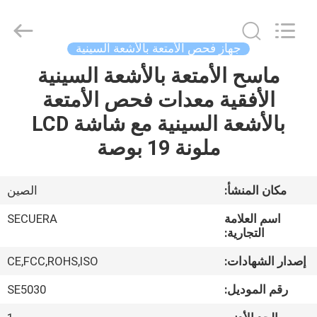
TECHNOLOGY
CO.,LTD.
All
Rights
Reserved.
جهاز فحص الأمتعة بالأشعة السينية
Developed
by
ماسح الأمتعة بالأشعة السينية
مسكن
ECER
الأفقية معدات فحص الأمتعة
منتجات
بالأشعة السينية مع شاشة LCD
ملونة 19 بوصة
معلومات
عنا
مكان المنشأ:
الصين
اسم العلامة
SECUERA
جولة
التجارية:
في
إصدار الشهادات:
CE,FCC,ROHS,ISO
المعمل
رقم الموديل:
SE5030