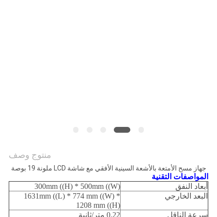
منتوج وصف
جهاز مسح الأمتعة بالأشعة السينية الأفقي مع شاشة LCD ملونة 19 بوصة
المواصفات التقنية
أبعاد النفق
300mm ((H) * 500mm ((W)
البعد الخارجي
1631mm ((L) * 774 mm ((W) *
1208 mm ((H)
سرعة الناقل
0.22 متر/ثانية