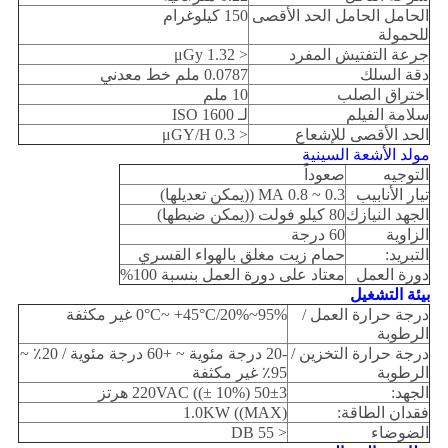
الحامل الحامل الحد الأقصى
150 كيلوغرام
للحمولة
جرعة التفتيش المفرد
< 1.32 μGy
دقة السلك
0.0787 ملم خط معدني
اختراق الصلب
10 ملم
سلامة الفيلم
لـ ISO 1600
الحد الأقصى للإشعاع
< 0.3 μGY/H
مولد الأشعة السينية
التوجيه
صعوداً
تيار الأنابيب
0.3 ~ 0.8 MA ((يمكن تعديلها)
الجهد النيازك
80 كيلو فولت ((يمكن ضبطها)
الزاوية
60 درجة
التبريد:
حمام زيت مغلق بالهواء القسري
دورة العمل
معتاد على دورة العمل بنسبة 100%
بيئة التشغيل
درجة حرارة العمل /
0°C~ +45°C/20%~95% غير مكثفة
الرطوبة
درجة حرارة التخزين /
-20 درجة مئوية ~ +60 درجة مئوية / 20٪ ~
الرطوبة
95٪ غير مكثفة
الجهد:
220VAC ((± 10%) 50±3 هرتز
فقدان الطاقة:
1.0KW ((MAX)
الضوضاء
< 55 DB