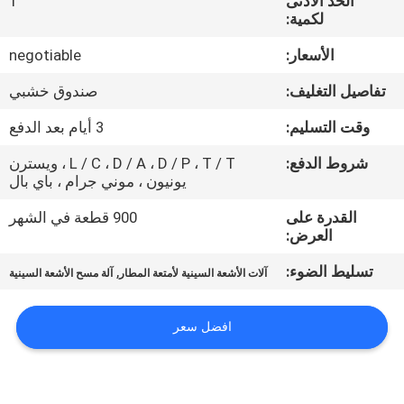
الحد الأدنى
1
مراقبة
لكمية:
الجودة
الأسعار:
negotiable
تفاصيل التغليف:
صندوق خشبي
اتصل
بنا
وقت التسليم:
3 أيام بعد الدفع
شروط الدفع:
L / C ، D / A ، D / P ، T / T ، ويسترن
يونيون ، موني جرام ، باي بال
اطلب
اقتباس
القدرة على
900 قطعة في الشهر
العرض:
تسليط الضوء:
,
خريطة
آلات الأشعة السينية لأمتعة المطار
آلة مسح الأشعة السينية
الموقع
افضل سعر
PRIVACY
POLICY