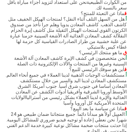
من الكوارث الطبيعيةنحن على استعداد لتزويد أجزاء مباراة بأقل
سعر بالنسبة لك.
ق
ماذا عن التعبئة للمنتج؟
أ
:هل من السهل التلف أثناء النقل؟ لمنتجات الهيكل الخفيف مثل
كاشف الذهب. كاشف المعادن يدويا وهلم جرا نأخذ من صندوق
الكرتون القوي.لمنتجات الهيكل الثقيلة مثل كاشف إبرة الحزام
النقلآلة كشف المعادن الغذائية آلة الأشعة السينية حزمنا عبارة
عن علبة خشبية من طراز الصادرات القياسية كل حزمة لها
غطاء كيس بلاستيكي
ق
.
ما هو منتجك الرئيسي؟
أ
نحن متخصصون في كشف الإبرة كاشف المعادن آلة الأشعة
السينية وغيرها من المنتجات والآلات الإلكترونية ذات الصلة
ق
أين هو سوقك الرئيسي للبيع؟
أ
:مستكشفات الوجبات الذهبية لدينا العملاء في جميع أنحاء العالم.
مستكشف المعادن لدينا اليد والسير من خلال مستكشف
المعادن أساسا في جنوب شرق آسيا. جنوب أمريكا. الشرق
الأوسط.أوروبا الشرقية وأفريقيا أدوات الكشف عن المعادن
الغذائية والإبرة لدينا العملاء بشكل رئيسي من أسترالياالولايات
المتحدة الأمريكية كل أوروبا وآسيا
ق
ماذا عن سياسة ما بعد البيع؟
أ
:العميل أولاً هو مبدأنا دائماً. جميع منتجاتنا ضمان طبيعي هو 24
شهراً. نحن نعطي إعادة أو توجيه فيديو ضروري للمشاكل اليومية.
إذا حدثت منتجات ضخمة مشاكل نوعية كبيرة.خدمة الدعم الفني
والهندسي في الخارج.