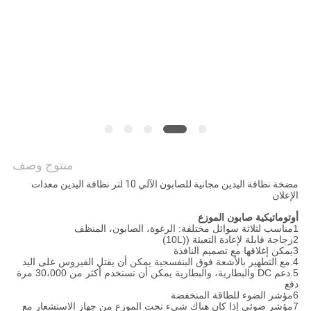
منتوج وصف
مضخة نظافة اليدين مجانية للصابون الآلي 10 لتر نظافة اليدين معدات
الإعلان
أوتوماتيكية صابون الموزع
1مناسب لثلاثة سوائل مختلفة: الرغوة، الصابون، المنظف
2زجاجة قابلة لإعادة التعبئة ((10L)
3يمكن إغلاقها مع تصميم النافذة
4.مع التطهير بالأشعة فوق البنفسجية يمكن أن يقتل الفيروس على اليد
5.دعم DC والبطارية، والبطارية يمكن أن تستخدم أكثر من 30،000 مرة
دفع
6مؤشر الضوء للطاقة المنخفضة
7مؤشر ضوئي إذا كان هناك شيء تحت الموزع من جهاز الاستشعار مع