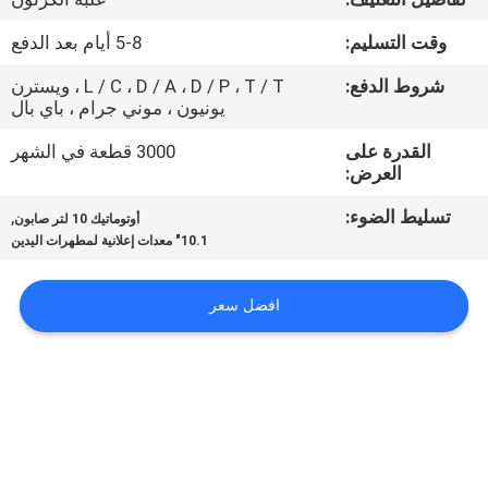
مراقبة
وقت التسليم:
5-8 أيام بعد الدفع
الجودة
شروط الدفع:
L / C ، D / A ، D / P ، T / T ، ويسترن
يونيون ، موني جرام ، باي بال
اتصل
القدرة على
3000 قطعة في الشهر
بنا
العرض:
تسليط الضوء:
,
أوتوماتيك 10 لتر صابون
اطلب
10.1" معدات إعلانية لمطهرات اليدين
اقتباس
افضل سعر
خريطة
الموقع
PRIVACY
POLICY