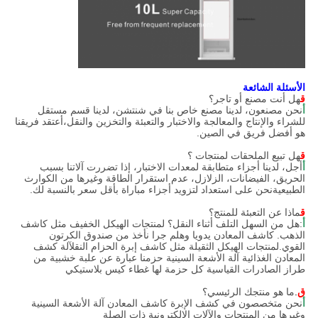
الأسئلة الشائعة
ق
هل أنت مصنع أو تاجر؟
أ
نحن مصنعون، لدينا مصنع خاص بنا في شنتشن، لدينا قسم مستقل
للشراء والإنتاج والمعالجة والاختبار والتعبئة والتخزين والنقل،أعتقد فريقنا
هو أفضل فريق في الصين.
ق
هل تبيع الملحقات لمنتجات ؟
أ
أجل، لدينا أجزاء متطابقة لمعدات الاختبار، إذا تضررت آلاتنا بسبب
الحريق، الفيضانات، الزلازل، عدم استقرار الطاقة وغيرها من الكوارث
الطبيعيةنحن على استعداد لتزويد أجزاء مباراة بأقل سعر بالنسبة لك.
ق
ماذا عن التعبئة للمنتج؟
أ
:هل من السهل التلف أثناء النقل؟ لمنتجات الهيكل الخفيف مثل كاشف
الذهب. كاشف المعادن يدويا وهلم جرا نأخذ من صندوق الكرتون
القوي.لمنتجات الهيكل الثقيلة مثل كاشف إبرة الحزام النقلآلة كشف
المعادن الغذائية آلة الأشعة السينية حزمنا عبارة عن علبة خشبية من
طراز الصادرات القياسية كل حزمة لها غطاء كيس بلاستيكي
ق
.
ما هو منتجك الرئيسي؟
أ
نحن متخصصون في كشف الإبرة كاشف المعادن آلة الأشعة السينية
وغيرها من المنتجات والآلات الإلكترونية ذات الصلة