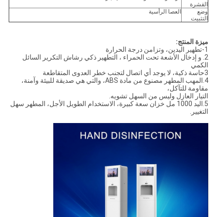
القشرة
وضع
العصا الرأسية
التثبيت
ميزة المنتج:
1-تطهير اليدين، وتزامن درجة الحرارة
2. و إدخال الأشعة تحت الحمراء ، التطهير ذكي رشاش التكرير السائل
الكمي
3حاسة ذكية، لا يوجد أي اتصال لتجنب خطر العدوى المتقاطعة
4.المهب المطهر مصنوع من مادة ABS، والتي هي صديقة للبيئة وآمنة،
مقاومة للتآكل،
التيار العازل وليس من السهل تشويه.
5.اليد 1000 مل خزان سعة كبيرة، الاستخدام الطويل الأجل، المطهر سهل
التغيير.