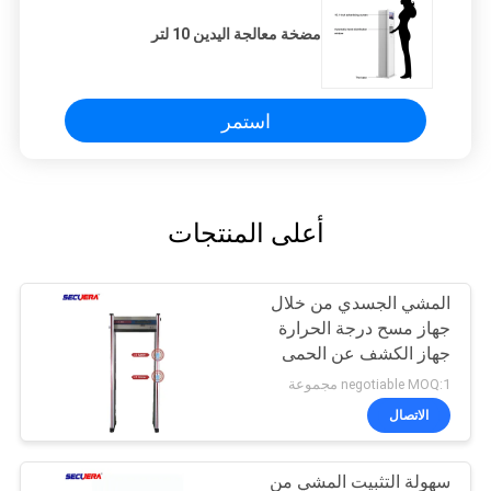
مضخة معالجة اليدين 10 لتر
استمر
أعلى المنتجات
المشي الجسدي من خلال
جهاز مسح درجة الحرارة
جهاز الكشف عن الحمى
تحت الحمراء جهاز التحكم
negotiable MOQ:1 مجموعة
عن بعد
الاتصال
سهولة التثبيت المشي من