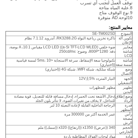
توقف العمل لتجنب أي تسرب
8.علبة المياه متاحة
9.نوع الوقوف متاح
10لوحة.AD متوفرة
معايير المنتج:
النموذج
SE-TM002SD
تكوين آلة
ذاكرة تخزين رباعية النواة RK3288،2G، أندرويد 7.1.12 نظام
الإعلان
معايير
ضوء خلفي LCD LED ((a-Si TFT-LCD WLED) مقياس A ،10.1 بوصة،
شاشة
دقة: 1280*800P، وضوح: ≥250cd/m
LCD
شاشة
تكنولوجيا سعة الإسقاط، سرعة الاستجابة <5ms، 10 لمسة قياسية
لمسة سعة
((اختياري)
وضع
شبكة سلكية، شبكة WIFI، شبكة 4G ((اختياري)
الاتصال
الجهد
التيار المتردد 12V土5%
التشغيلي
تطهير
مطهر للمطهرات
اليدين
وضع إطلاق
إدخال الأشعة تحت الحمراء، إدخال مسافة قابلة للتعديل، قوية مضادة
الرذاذ
للتداخل، لا يخاف من تغيرات الضوء، لا تتأثر بلون الجلد
قدرة
الزجاجة الداخلية القابلة لإعادة التعبئة 10 لتر
المطهر
رأس
عمر الخدمة أكثر من 300000 مرة
مضخة
الرش
الحجم
340 ((عرض)) x1350 ((ارتفاع)) x320 ((سمك)) ملم
الخارجي
مادة
مواد لوحات الفولاذ المطاطية باردة