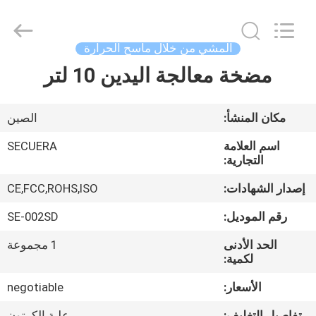
SHENZHEN
SECUERA
TECHNOLOGY
CO.,LTD.
All
المشي من خلال ماسح الحرارة
Rights
Reserved.
Developed
مضخة معالجة اليدين 10 لتر
مسكن
by
ECER
منتجات
مكان المنشأ:
الصين
اسم العلامة
SECUERA
معلومات
التجارية:
عنا
إصدار الشهادات:
CE,FCC,ROHS,ISO
رقم الموديل:
SE-002SD
جولة
الحد الأدنى
1 مجموعة
في
لكمية:
المعمل
الأسعار:
negotiable
تفاصيل التغليف:
علبة الكرتون