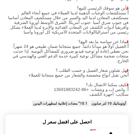
ق
أين هو سوقك الرئيسي للبيع؟
أ
:مستكشفات الوجبات الذهبية لدينا العملاء في جميع أنحاء العالم.
مستكشف المعادن لدينا اليد والسير من خلال مستكشف المعادن أساسا
في جنوب شرق آسيا. جنوب أمريكا. الشرق الأوسط.أوروبا الشرقية
وأفريقيا أدوات الكشف عن المعادن الغذائية والإبرة لدينا العملاء بشكل
رئيسي من أسترالياالولايات المتحدة الأمريكية كل أوروبا وآسيا
ق
ماذا عن سياسة ما بعد البيع؟
أ
:العميل أولاً هو مبدأنا دائماً. جميع منتجاتنا ضمان طبيعي هو 24 شهراً.
نحن نعطي إعادة أو توجيه فيديو ضروري للمشاكل اليومية. إذا حدثت
منتجات ضخمة مشاكل نوعية كبيرة.خدمة الدعم الفني والهندسي في
الخارج.
ق
هل تقبلون شعار العميل و حسب الطلب ؟
أ
نحن نقبل أنواع مخصصة والشعار من جميع منتجاتنا للعملاء
ق
كيف يمكننا الاتصال بك؟
أ
: واتس اب و ويتشات: +86-13691883242
سكايب: أجهزة الكشف
أوتوماتيك 10 لتر صابون
10.1" معدات إعلانية لمطهرات اليدين
احصل على افضل سعر ل