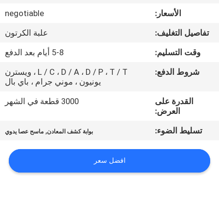
مراقبة
الأسعار:
negotiable
الجودة
تفاصيل التغليف:
علبة الكرتون
اتصل
وقت التسليم:
5-8 أيام بعد الدفع
بنا
شروط الدفع:
L / C ، D / A ، D / P ، T / T ، ويسترن
يونيون ، موني جرام ، باي بال
اطلب
القدرة على
3000 قطعة في الشهر
العرض:
اقتباس
تسليط الضوء:
,
بوابة كشف المعادن
ماسح عصا يدوي
خريطة
افضل سعر
الموقع
PRIVACY
POLICY