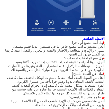
الأسئلة الشائعة
ق
هل أنت مصنع أو تاجر؟
أ
نحن مصنعون، لدينا مصنع خاص بنا في شنتشن، لدينا قسم مستقل
للشراء والإنتاج والمعالجة والاختبار والتعبئة والتخزين والنقل،أعتقد فريقنا
هو أفضل فريق في الصين.
ق
هل تبيع الملحقات لمنتجات ؟
أ
أجل، لدينا أجزاء متطابقة لمعدات الاختبار، إذا تضررت آلاتنا بسبب
الحريق، الفيضانات، الزلازل، عدم استقرار الطاقة وغيرها من الكوارث
الطبيعيةنحن على استعداد لتزويد أجزاء مباراة بأقل سعر بالنسبة لك.
ق
ماذا عن التعبئة للمنتج؟
أ
:هل من السهل التلف أثناء النقل؟ لمنتجات الهيكل الخفيف مثل كاشف
الذهب. كاشف المعادن يدويا وهلم جرا نأخذ من صندوق الكرتون
القوي.لمنتجات الهيكل الثقيلة مثل كاشف إبرة الحزام النقلآلة كشف
المعادن الغذائية آلة الأشعة السينية حزمنا عبارة عن علبة خشبية من
طراز الصادرات القياسية كل حزمة لها غطاء كيس بلاستيكي
ق
.
ما هو منتجك الرئيسي؟
أ
نحن متخصصون في كشف الإبرة كاشف المعادن آلة الأشعة السينية
وغيرها من المنتجات والآلات الإلكترونية ذات الصلة
ق
أين هو سوقك الرئيسي للبيع؟