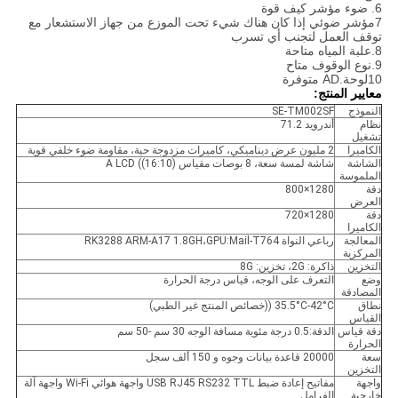
6. ضوء مؤشر كيف قوة
7مؤشر ضوئي إذا كان هناك شيء تحت الموزع من جهاز الاستشعار مع
توقف العمل لتجنب أي تسرب
8.علبة المياه متاحة
9.نوع الوقوف متاح
10لوحة.AD متوفرة
معايير المنتج:
النموذج
SE-TM002SF
نظام
أندرويد 71.2
تشغيل
الكاميرا
2 مليون عرض ديناميكي، كاميرات مزدوجة حية، مقاومة ضوء خلفي قوية
الشاشة
شاشة لمسة سعة، 8 بوصات مقياس A LCD ((16:10)
الملموسة
دقة
1280×800
العرض
دقة
1280×720
الكاميرا
المعالجة
رباعي النواة RK3288 ARM-A17 1.8GH،GPU:Mail-T764
المركزية
التخزين
ذاكرة: 2G، تخزين: 8G
وضع
التعرف على الوجه، قياس درجة الحرارة
المصادقة
نطاق
35.5°C-42°C ((خصائص المنتج غير الطبي)
القياس
دقة قياس
الدقة:0.5 درجة مئوية مسافة الوجه 30 سم -50 سم
الحرارة
سعة
20000 قاعدة بيانات وجوه و 150 ألف سجل
التخزين
واجهة
مفاتيح إعادة ضبط USB RJ45 RS232 TTL واجهة هوائي Wi-Fi واجهة آلة
خارجية
الفرامل