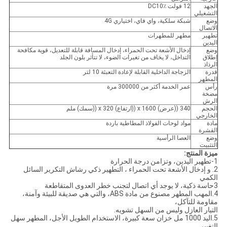
الجهد
12 فولت DC10٪
التشغيلي
وضع
شبكة سلكية، واي فاي، اختياري 4G
الاتصال
تطهير
مطهر للمطهرات
اليدين
وضع
إدخال الأشعة تحت الحمراء، إدخال المسافة قابلة للتعديل، قوية مكافحة
إطلاق
التداخل، لا يخاف من تغيرات الضوء، لا تتأثر بلون الجلد
الرذاذ
قدرة
الزجاجة الداخلية القابلة لإعادة التعبئة 10 لتر
المطهر
رأس
عمر الخدمة أكثر من 300000 مرة
مضخة
الرش
الحجم
340 ((عرض) x 1600 ((ارتفاع) x 320 ((سمك) ملم
الخارجي
مادة
مواد لوحات الفولاذ المطاطية باردة
القشرة
وضع
العصا الرأسية
التثبيت
ميزة المنتج:
1-تطهير اليدين، وتزامن درجة الحرارة
2. و إدخال الأشعة تحت الحمراء ، التطهير ذكي رشاش التكرير السائل
الكمي
3حاسة ذكية، لا يوجد أي اتصال لتجنب خطر العدوى المتقاطعة
4.المهب المطهر مصنوع من مادة ABS، والتي هي صديقة للبيئة وآمنة،
مقاومة للتآكل،
التيار العازل وليس من السهل تشويه.
5.اليد 1000 مل خزان سعة كبيرة، الاستخدام الطويل الأجل، المطهر سهل
التغيير.