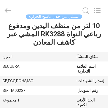
SECUERA
TECHNOLOGY
CO.,LTD.
All
Rights
المشي من خلال ماسح الحرارة
Reserved.
Developed
by
10 لتر من منظف اليدين ومدفوع
مسكن
ECER
رباعي النواة RK3288 المشي عبر
منتجات
كاشف المعادن
معلومات
مكان المنشأ:
الصين
عنا
اسم العلامة
SECUERA
التجارية:
جولة
إصدار الشهادات:
CE,FCC,ROHS,ISO
في
رقم الموديل:
SE-TM002SF
المعمل
الحد الأدنى
1 مجموعة
لكمية: