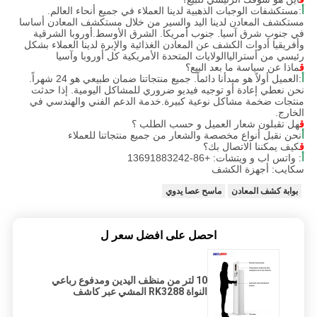
أ
:مستكشفات الوجبات الذهبية لدينا العملاء في جميع أنحاء العالم.
مستكشف المعادن لدينا اليد والسير من خلال مستكشف المعادن أساسا
في جنوب شرق آسيا. جنوب أمريكا. الشرق الأوسط.أوروبا الشرقية
وأفريقيا أدوات الكشف عن المعادن الغذائية والإبرة لدينا العملاء بشكل
رئيسي من أسترالياالولايات المتحدة الأمريكية كل أوروبا وآسيا
ق
ماذا عن سياسة ما بعد البيع؟
أ
:العميل أولاً هو مبدأنا دائماً. جميع منتجاتنا ضمان طبيعي هو 24 شهراً.
نحن نعطي إعادة أو توجيه فيديو ضروري للمشاكل اليومية. إذا حدثت
منتجات ضخمة مشاكل نوعية كبيرة.خدمة الدعم الفني والهندسي في
الخارج.
ق
هل تقبلون شعار العميل و حسب الطلب ؟
أ
نحن نقبل أنواع مخصصة والشعار من جميع منتجاتنا للعملاء
ق
كيف يمكننا الاتصال بك؟
أ
: واتس اب و ويتشات: +86-13691883242
سكايب: أجهزة الكشف
بوابة كشف المعادن
ماسح عصا يدوي
احصل على افضل سعر ل
10 لتر من منظف اليدين ومدفوع رباعي
النواة RK3288 المشي عبر كاشف
المعادن