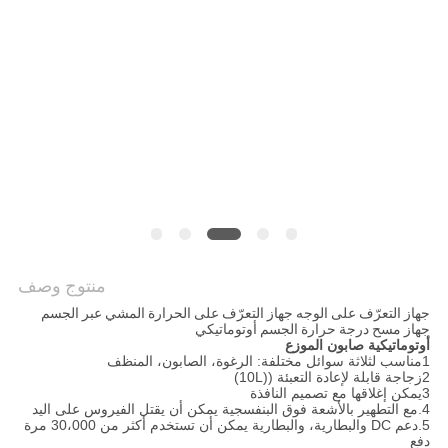
منتوج وصف
جهاز التعرّف على الوجه جهاز التعرّف على الحرارة المشي عبر الجسم
جهاز مسح درجة حرارة الجسم أوتوماتيكي
أوتوماتيكية صابون الموزع
1مناسب لثلاثة سوائل مختلفة: الرغوة، الصابون، المنظف
2زجاجة قابلة لإعادة التعبئة ((10L)
3يمكن إغلاقها مع تصميم النافذة
4.مع التطهير بالأشعة فوق البنفسجية يمكن أن يقتل الفيروس على اليد
5.دعم DC والبطارية، والبطارية يمكن أن تستخدم أكثر من 30،000 مرة
دفع