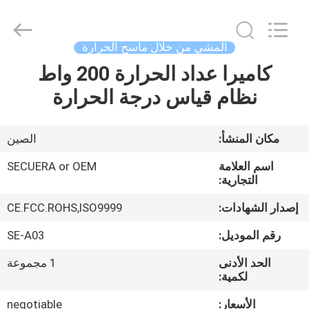
SHENZHEN
SECUERA
TECHNOLOGY
CO.,LTD.
All
المشي من خلال ماسح الحرارة
Rights
Reserved.
Developed
كاميرا عداد الحرارة 200 واط
مسكن
by
ECER
نظام قياس درجة الحرارة
منتجات
مكان المنشأ:
الصين
معلومات
اسم العلامة
SECUERA or OEM
عنا
التجارية:
إصدار الشهادات:
CE.FCC.ROHS,ISO9999
جولة
رقم الموديل:
SE-A03
في
الحد الأدنى
1 مجموعة
المعمل
لكمية:
الأسعار:
negotiable