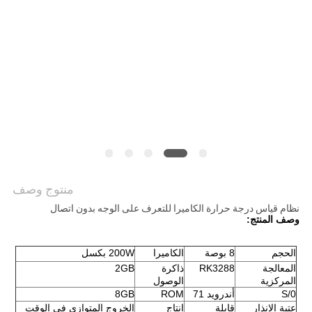
منتوج وصف
نظام قياس درجة حرارة الكاميرا للتعرف على الوجه بدون اتصال
وصف المنتج:
الحجم
8 بوصة
الكاميرا
200W بكسل
المعالجة 
RK3288
ذاكرة 
2GB
المركزية
الوصول
0/S
أندرويد 71
ROM
8GB
عتبة الإنذار
قابلة 
انتاج 
الخروج المتوازي في الوقت 