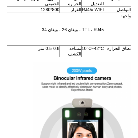
للتعديل
الحرارة
الحقيقي
التواصل
RJ45/ WIFI
القرار
800*1280
واجهة
TTL ، RJ45 ، ويغان 26 ، ويغان 34
نطاق الحرارة
10°C~42°C
مسافة 
0.5-0.8 متر
الكشف