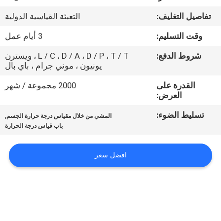
مراقبة
تفاصيل التغليف:
التعبئة القياسية الدولية
الجودة
وقت التسليم:
3 أيام عمل
اتصل
شروط الدفع:
L / C ، D / A ، D / P ، T / T ، ويسترن
يونيون ، موني جرام ، باي بال
بنا
القدرة على
2000 مجموعة / شهر
العرض:
اطلب
تسليط الضوء:
,
المشي من خلال مقياس درجة حرارة الجسم
اقتباس
باب قياس درجة الحرارة
خريطة
افضل سعر
الموقع
PRIVACY
POLICY