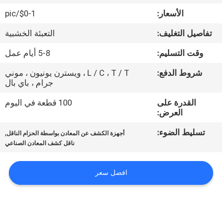
مراقبة
الأسعار:
$0-1/pic
الجودة
تفاصيل التغليف:
التعبئة الخشبية
اتصل
وقت التسليم:
5-8 أيام عمل
بنا
شروط الدفع:
L / C ، T / T ، ويسترن يونيون ، موني
جرام ، باي بال
اطلب
القدرة على
100 قطعة في اليوم
العرض:
اقتباس
تسليط الضوء:
,
أجهزة الكشف عن المعادن بواسطة الحزام الناقل
ناقل كشف المعادن الصناعي
خريطة
الموقع
افضل سعر
PRIVACY
POLICY