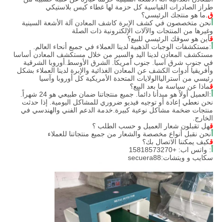
طراز الصادرات القياسية كل حزمة لها غطاء كيس بلاستيكي
ق
.
ما هو منتجك الرئيسي؟
أ
نحن متخصصون في كشف الإبرة كاشف المعادن آلة الأشعة السينية
وغيرها من المنتجات والآلات الإلكترونية ذات الصلة
ق
أين هو سوقك الرئيسي للبيع؟
أ
:مستكشفات الوجبات الذهبية لدينا العملاء في جميع أنحاء العالم.
مستكشف المعادن لدينا اليد والسير من خلال مستكشف المعادن أساسا
في جنوب شرق آسيا. جنوب أمريكا. الشرق الأوسط.أوروبا الشرقية
وأفريقيا أدوات الكشف عن المعادن الغذائية والإبرة لدينا العملاء بشكل
رئيسي من أسترالياالولايات المتحدة الأمريكية كل أوروبا وآسيا
ق
ماذا عن سياسة ما بعد البيع؟
أ
:العميل أولاً هو مبدأنا دائماً. جميع منتجاتنا ضمان طبيعي هو 24 شهراً.
نحن نعطي إعادة أو توجيه فيديو ضروري للمشاكل اليومية. إذا حدثت
منتجات ضخمة مشاكل نوعية كبيرة.خدمة الدعم الفني والهندسي في
الخارج.
ق
هل تقبلون شعار العميل و حسب الطلب ؟
أ
نحن نقبل أنواع مخصصة والشعار من جميع منتجاتنا للعملاء
ق
كيف يمكننا الاتصال بك؟
أ
: واتس اب: +15818573270
سكايب و ويتشات:secuera88