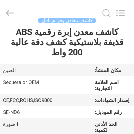
TECHNOLOGY
CO.,LTD.
All
Rights
Reserved.
كاشف معادن بحزام ناقل
Developed
by
كاشف معدن إبرة رقمية ABS
مسكن
ECER
قذيفة بلاستيكية كشف دقة عالية
منتجات
200 واط
معلومات
مكان المنشأ:
الصين
عنا
اسم العلامة
Secuera or OEM
التجارية:
جولة
إصدار الشهادات:
CE,FCC,ROHS,ISO9000
في
رقم الموديل:
SE-ND6
المعمل
الحد الأدنى
1 صورة
لكمية: