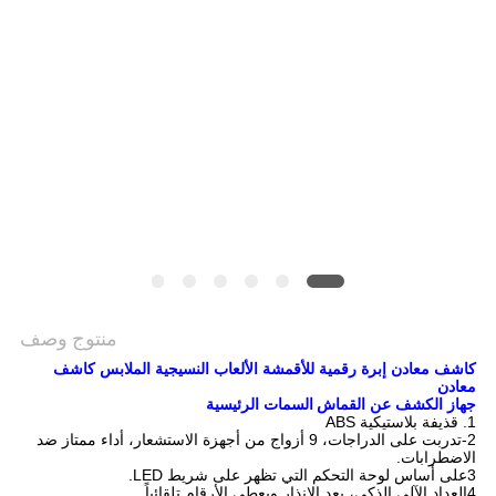
منتوج وصف
كاشف معادن إبرة رقمية للأقمشة الألعاب النسيجية الملابس كاشف
معادن
جهاز الكشف عن القماش
السمات الرئيسية
1. قذيفة بلاستيكية ABS
2-تدربت على الدراجات، 9 أزواج من أجهزة الاستشعار، أداء ممتاز ضد
الاضطرابات.
3على أساس لوحة التحكم التي تظهر على شريط LED.
4العداد الآلي الذكي، يعد الإنذار ويعطي الأرقام تلقائياً