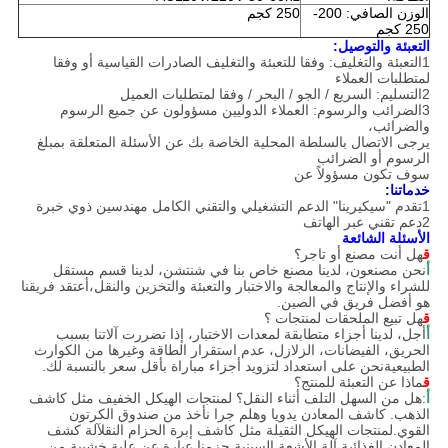
الوزن الصافي: 200-
250 كجم
250 كجم
التعبئة والتوصيل:
1التعبئة والتغليف: وفقا للتعبئة والتغليف الصادرات القياسية أو وفقا
لمتطلبات العملاء
2التسليم: السريع / الجو / البحر / وفقا لمتطلبات العميل
3الضرائب والرسوم: العملاء الدوليين مسؤولون عن جميع الرسوم
والضرائب،
يرجى الاتصال بالسلطة المحلية الخاصة بك عن الأسئلة المتعلقة بمبلغ
الرسوم أو الضرائب
سوف تكون مسؤولاً عن
خدماتنا:
1تقدم "سيكيرينا" الدعم التشغيلي والتقني الكامل
مهندسين ذوي خبرة
2دعم تقني عبر الهاتف
الأسئلة الشائعة
ق
هل أنت مصنع أو تاجر؟
أ
نحن مصنعون، لدينا مصنع خاص بنا في شنتشن، لدينا قسم مستقل
للشراء والإنتاج والمعالجة والاختبار والتعبئة والتخزين والنقل،أعتقد فريقنا
هو أفضل فريق في الصين.
ق
هل تبيع الملحقات لمنتجات ؟
أ
أجل، لدينا أجزاء متطابقة لمعدات الاختبار، إذا تضررت آلاتنا بسبب
الحريق، الفيضانات، الزلازل، عدم استقرار الطاقة وغيرها من الكوارث
الطبيعيةنحن على استعداد لتزويد أجزاء مباراة بأقل سعر بالنسبة لك.
ق
ماذا عن التعبئة للمنتج؟
أ
:هل من السهل التلف أثناء النقل؟ لمنتجات الهيكل الخفيف مثل كاشف
الذهب. كاشف المعادن يدويا وهلم جرا نأخذ من صندوق الكرتون
القوي.لمنتجات الهيكل الثقيلة مثل كاشف إبرة الحزام النقلآلة كشف
المعادن الغذائية آلة الأشعة السينية حزمنا عبارة عن علبة خشبية من