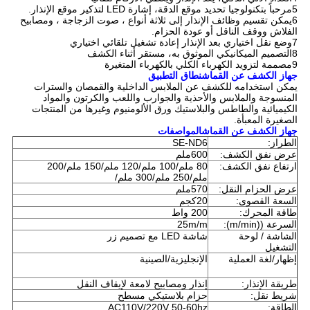
5مرحباً بتكنولوجيا تحديد موقع الدقة، إشارة LED لتذكير موقع الإنذار.
6يمكن تقسيم وظائف الإنذار إلى ثلاثة أنواع ، صوت الزجاجة ، ومصابيح
الفلاش ووقف الناقل أو عودة الحزام.
7وضع نقل اختياري بعد الإنذار إعادة تشغيل تلقائي اختياري
8التصميم الميكانيكي الموثوق به، مستقر أثناء الكشف
9مصممة لتزويد الكهرباء الكلي بالكهرباء المتغيرة
جهاز الكشف عن القماش
نطاق التطبيق
يمكن استخدامه للكشف عن الملابس الداخلية والقمصان والسترات
المنسوجة والملابس والأحذية والجوارب واللعب والكرتون والمواد
الكيميائية والطاطس والبلاستيك ورق الألومنيوم وغيرها من المنتجات
الصغيرة المعبأة.
جهاز الكشف عن القماش
المواصفات
الطراز:
SE-ND6
عرض نفق الكشف:
600ملم
ارتفاع نفق الكشف:
80 ملم/100 ملم/120 ملم/150 ملم/200
ملم/250 ملم/300 ملم/
عرض الحزام النقل:
570ملم
السعة القصوى:
20كجم
طاقة المحرك:
200 واط
السرعة ((m/min):
25m/m
الشاشة / لوحة
شاشة LED مع تصميم زر
التشغيل
إظهار/لغة العملية
الإنجليزية/الصينية
طريقة الإنذار:
إنذار ومصابيح لامعة لإيقاف النقل
شريط نقل:
حزام بلاستيكي مسطح
الطاقة:
AC110V/220V 50-60hz