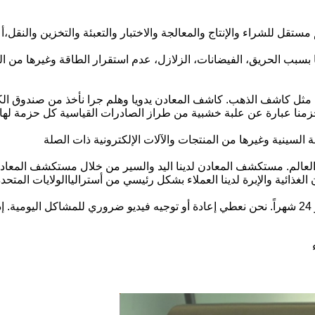
قل للشراء والإنتاج والمعالجة والاختبار والتعبئة والتخزين والنقل،
تنا بسبب الحريق، الفيضانات، الزلازل، عدم استقرار الطاقة وغيرها من ا
ف مثل كاشف الذهب. كاشف المعادن يدويا وهلم جرا نأخذ من صندوق الك
ة حزمنا عبارة عن علبة خشبية من طراز الصادرات القياسية كل حزمة له
سينية وغيرها من المنتجات والآلات الإلكترونية ذات الصلة
ء العالم. مستكشف المعادن لدينا اليد والسير من خلال مستكشف المع
غذائية والإبرة لدينا العملاء بشكل رئيسي من أسترالياالولايات المتحدة 
:العميل أولاً هو مبدأنا دائماً. جميع منتجاتنا ضمان طبيعي هو 24 شهراً. نحن نعطي إعادة أو توجيه