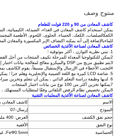
منتوج وصف
كاشف المعادن من 90 و 220 فولت للطعام
الكعكالصلصات، الكعك، الحساء، الحلوى، اللحوم، الأطعمة المجمد
للماءبالإضافة إلى أنه يمكنه اكتشاف الإبر المكسورة والمعادن الم
كاشف المعادن لصناعة الأغذية
الخصائص
1. تبني نظرية التوازن ، أكثر موثوقية ؛
2يمكن للتكنولوجيا المعدلة للمرحلة تكييف المنتجات من أجل القضاء بفعالية على تأثير المنتج.
3يتم تطبيق مزيج من DSP والميكرو معالج لمعالجة بيانات اختبار إشارة الكشف ، والتي يمكن أن تعزز كفاءة الكشف.
4لتجنب الأخطاء في الإرسال والإستقبال مسبقاً، يقوم الكاشف بمعالجة العديد من العمليات. من السهل ضبط معايير الكشف.
5. شاشة LCD كبيرة مع اللغة الصينية والإنجليزية وهلم جرا ؛ يمكن للمستهلك اختيار وفقا لاحتياجاتهم.
6. لديها وظيفة دراسة التعلم الذاتي ، يمكن أن تتعلم وتخزين ميزات المنتج تلقائيًا رقميًا. سهل التشغيل دون مشاركة يدوية لضبط المعلمات التقنية.
7يمكنها تخزين أكثر من 100 نوع من بيانات اختبار المنتجات.
8يمكن تخصيص نظام الرفض التلقائي وفقًا لمتطلبات المستهلك ، والتي يمكن أن تحسن كفاءة الإنتاج وتوفير تكاليف العمالة.
كاشف المعادن لصناعة الأغذية
المعلمات التقنية
الاسم
كاشف المعادن ب
النموذج
إرسال-07
حجم نفق الكشف
العرض: 400 ملم ، الارتفاع: 80 ملم
نوع النفق
الأفقية
الحساسية
FeΦ0.5mm، غير FeΦ0.8mm، SUSΦ0.8mm