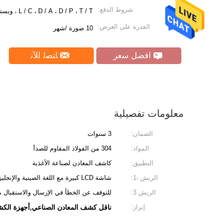
شروط الدفع:
L / C ، D / A ، D / P ، T / T ، ويسترن يونيون ، موني جرام ، باي بال
القدرة على العرض:
10 صورة /شهر
افضل سعر
ﺎﺘﺼﻟ ﺍﻶﻧ
معلومات تفصيلية
الضمان:
3 سنوات
المواد:
304 من الفولاذ المقاوم للصدأ
التطبيق:
كاشف المعادن لصناعة الأغذية
الريش -1:
شاشة LCD كبيرة مع اللغة الصينية والإنجليزية وما إلى ذلك
الريش 3:
للتوقف عن الخطأ في الإرسال والاستقبال مق
إبراز:
ناقل كشف المعادن الصناعي,أجهزة الكشف