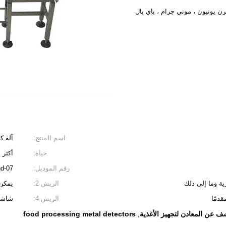
اسم المنتج:
آلة ك
حياة:
أكثر من 0
رقم الموديل:
d-07
الريش 2:
يمكن 
دمًا
الريش 4:
شاشة LCD كبيرة مع اللغة الصينية والإنجل
 عن المعادن لتجهيز الأغذية
food processing metal detectors
,