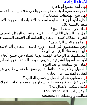
الأسئلة الشائعة
ق
هل أنت مصنع أو تاجر؟
أ
نحن مصنعون، لدينا مصنع خاص بنا في شنتشن، لدينا قسم مست
ق
هل تبيع الملحقات لمنتجات ؟
أ
أجل، لدينا أجزاء متطابقة لمعدات الاختبار، إذا تضررت آلا
سعر بالنسبة لك.
ق
ماذا عن التعبئة للمنتج؟
أ
:هل من السهل التلف أثناء النقل؟ لمنتجات الهيكل الخفي
الحزام النقلآلة كشف المعادن الغذائية آلة الأشعة السيني
ق
.
ما هو منتجك الرئيسي؟
أ
نحن متخصصون في كشف الإبرة كاشف المعادن آلة الأشعة ال
ق
أين هو سوقك الرئيسي للبيع؟
أ
:مستكشفات الوجبات الذهبية لدينا العملاء في جميع أنحا
الأوسط.أوروبا الشرقية وأفريقيا أدوات الكشف عن المعادن ال
ق
ماذا عن سياسة ما بعد البيع؟
أ
الفني والهندسي في الخارج.
ق
هل تقبلون شعار العميل و حسب الطلب ؟
أ
نحن نقبل أنواع مخصصة والشعار من جميع منتجاتنا للعملاء
ق
كيف يمكننا الاتصال بك؟
أ
: واتس اب: +15818573270
سكايب و ويتشات:secuera88