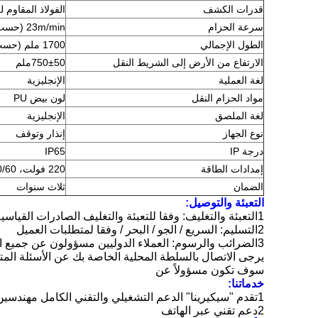
قدرات الكشف
الفولاذ المقاوم ل
سرعة الحزام
23m/min (حسب متطلبات العميل)
الطول الإجمالي
1700 ملم (حسب متطلبات العميل)
الارتفاع من الأرض إلى الشريط النقل
750±50ملم
لغة العملية
الإنجليزية
مواد الحزام النقل
لون بيض PU
لغة الملصق
الإنجليزية
نوع الجهاز
إنذار وتوقف
درجة IP
IP65
إمدادات الطاقة
220 فولت، 50/60 هرتز (حسب متطلبات العميل)
الضمان
ثلاث سنوات
التعبئة والتوصيل:
1التعبئة والتغليف: وفقا للتعبئة والتغليف الصادرات القياسية أو وفقا لمتطلبات العملاء
2التسليم: السريع / الجو / البحر / وفقا لمتطلبات العميل
3الضرائب والرسوم: العملاء الدوليين مسؤولون عن جميع الرسوم والضرائب،
يرجى الاتصال بالسلطة المحلية الخاصة بك عن الأسئلة المت
سوف تكون مسؤولاً عن
خدماتنا:
1تقدم "سيكيرينا" الدعم التشغيلي والتقني الكامل
مهندسين
2دعم تقني عبر الهاتف