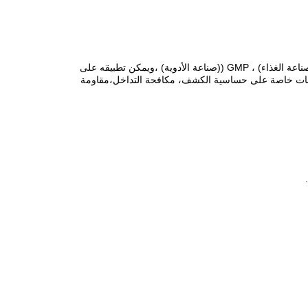
يمكن استخدام كاشف المعادن في الغذاء، الصيدلة، الكيميائية، النسيج والملابس، صناعة الألعاب وهلم جرا، والتي تم تفويضها من قبل HACCP ((صناعة الغذاء) ، GMP ((صناعة الأدوية) ،ويمكن تطبيقه على
متطلبات خاصة على حساسية الكشف، مكافحة التداخل،مقاومة