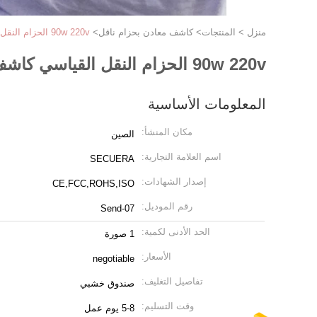
منزل
>
المنتجات
>
كاشف معادن بحزام ناقل
>
90w 220v الحزام النقل القياسي كاشف المعادن النفق الأفقي للغذاء الترفيهي
90w 220v الحزام النقل القياسي كاشف المعادن النفق الأفقي للغذاء الترفيهي
المعلومات الأساسية
مكان المنشأ:
الصين
اسم العلامة التجارية:
SECUERA
إصدار الشهادات:
CE,FCC,ROHS,ISO
رقم الموديل:
Send-07
الحد الأدنى لكمية:
1 صورة
الأسعار:
negotiable
تفاصيل التغليف:
صندوق خشبي
وقت التسليم:
5-8 يوم عمل