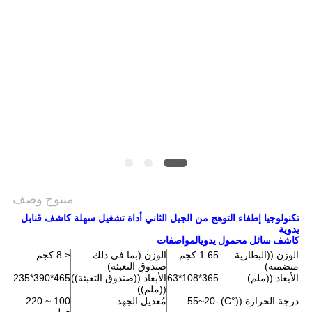
منتوج وصف
تكنولوجيا إطفاء التوهج من الجيل الثاني أداة تشغيل سهلة كاشف قنابل
يدوية
كاشف سائل محمول يدوي
المواصفات
الوزن ((البطارية
1.65 كجم
الوزن (بما في ذلك
≤ 8 كجم
متضمنة)
صندوق التعبئة)
الأبعاد ((ملم)
365*108*63
الأبعاد ((صندوق التعبئة))
465*390*235
((ملم))
درجة الحرارة ((°C)
-20~55
مُعديل الجهد
100 ~ 220