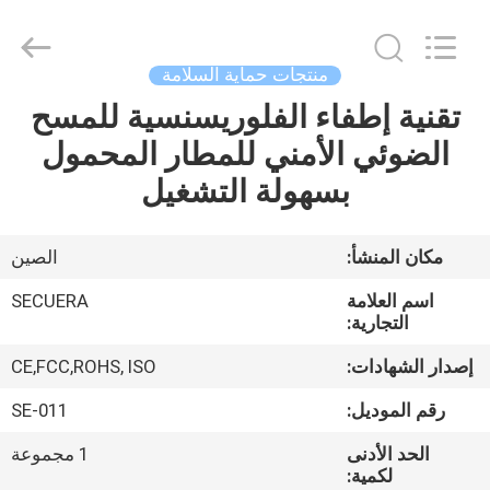
SECUERA
TECHNOLOGY
CO.,LTD.
All
Rights
منتجات حماية السلامة
Reserved.
Developed
by
تقنية إطفاء الفلوريسنسية للمسح
مسكن
ECER
الضوئي الأمني للمطار المحمول
منتجات
بسهولة التشغيل
معلومات
مكان المنشأ:
الصين
عنا
اسم العلامة
SECUERA
التجارية:
جولة
إصدار الشهادات:
CE,FCC,ROHS, ISO
في
رقم الموديل:
SE-011
المعمل
الحد الأدنى
1 مجموعة
لكمية: