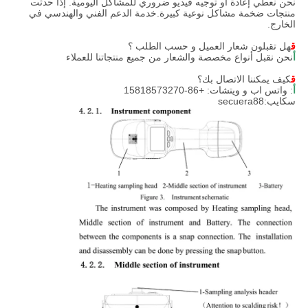
نحن نعطي إعادة أو توجيه فيديو ضروري للمشاكل اليومية. إذا حدثت
منتجات ضخمة مشاكل نوعية كبيرة.خدمة الدعم الفني والهندسي في
الخارج.
ق
هل تقبلون شعار العميل و حسب الطلب ؟
أ
نحن نقبل أنواع مخصصة والشعار من جميع منتجاتنا للعملاء
ق
كيف يمكننا الاتصال بك؟
أ
: واتس اب و ويتشات: +86-15818573270
سكايب:secuera88