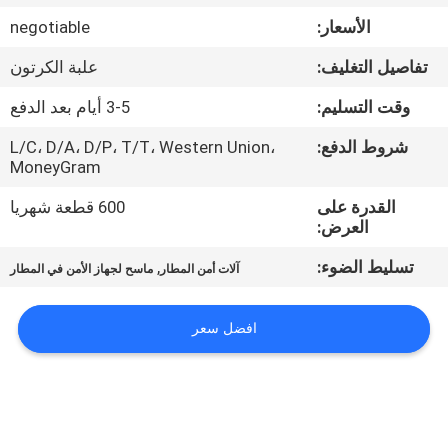
مراقبة
الأسعار:
negotiable
الجودة
تفاصيل التغليف:
علبة الكرتون
اتصل
وقت التسليم:
3-5 أيام بعد الدفع
بنا
شروط الدفع:
L/C، D/A، D/P، T/T، Western Union،
MoneyGram
اطلب
القدرة على
600 قطعة شهريا
العرض:
اقتباس
تسليط الضوء:
,
آلات أمن المطار
ماسح لجهاز الأمن في المطار
خريطة
افضل سعر
الموقع
PRIVACY
POLICY