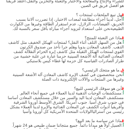
للشراء والإنتاج والمعالجة والاختبار والتعبئة والتخزين والنقل،أعتقد فريقنا
هو أفضل فريق في الصين.
ق
هل تبيع الملحقات لمنتجات ؟
أ
أجل، لدينا أجزاء متطابقة لمعدات الاختبار، إذا تضررت آلاتنا بسبب
الحريق، الفيضانات، الزلازل، عدم استقرار الطاقة وغيرها من الكوارث
الطبيعيةنحن على استعداد لتزويد أجزاء مباراة بأقل سعر بالنسبة لك.
ق
ماذا عن التعبئة للمنتج؟
أ
:هل من السهل التلف أثناء النقل؟ لمنتجات الهيكل الخفيف مثل كاشف
الذهب. كاشف المعادن يدويا وهلم جرا نأخذ من صندوق الكرتون
القوي.لمنتجات الهيكل الثقيلة مثل كاشف إبرة الحزام النقلآلة كشف
المعادن الغذائية آلة الأشعة السينية حزمنا عبارة عن علبة خشبية من
طراز الصادرات القياسية كل حزمة لها غطاء كيس بلاستيكي
ق
.
ما هو منتجك الرئيسي؟
أ
نحن متخصصون في كشف الإبرة كاشف المعادن آلة الأشعة السينية
وغيرها من المنتجات والآلات الإلكترونية ذات الصلة
ق
أين هو سوقك الرئيسي للبيع؟
أ
:مستكشفات الوجبات الذهبية لدينا العملاء في جميع أنحاء العالم.
مستكشف المعادن لدينا اليد والسير من خلال مستكشف المعادن أساسا
في جنوب شرق آسيا. جنوب أمريكا. الشرق الأوسط.أوروبا الشرقية
وأفريقيا أدوات الكشف عن المعادن الغذائية والإبرة لدينا العملاء بشكل
رئيسي من أسترالياالولايات المتحدة الأمريكية كل أوروبا وآسيا
ق
ماذا عن سياسة ما بعد البيع؟
أ
:العميل أولاً هو مبدأنا دائماً. جميع منتجاتنا ضمان طبيعي هو 24 شهراً.