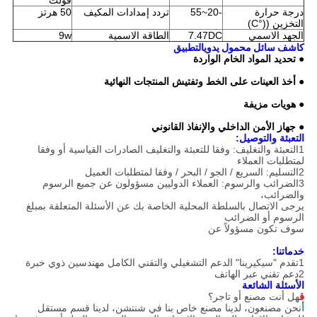
فولت
درجة حرارة
-20~55
تردد إمدادات المكيف
50 هرتز
التخزين ((°C)
الجهد الاسمي
7.47DC
الطاقة الاسمية
9w
كاشف سائل محمول يدوي
التطبيق
● تحديد المواد الخام الواردة
● أخذ العينات على الخط وتفتيش المنتجات النهائية
● هويات مزيفة
● جهاز الأمن الداخلي والإنفاذ القانوني
التعبئة والتوصيل:
1التعبئة والتغليف: وفقا للتعبئة والتغليف الصادرات القياسية أو وفقا
لمتطلبات العملاء
2التسليم: السريع / الجو / البحر / وفقا لمتطلبات العميل
3الضرائب والرسوم: العملاء الدوليين مسؤولون عن جميع الرسوم
والضرائب،
يرجى الاتصال بالسلطة المحلية الخاصة بك عن الأسئلة المتعلقة بمبلغ
الرسوم أو الضرائب
سوف تكون مسؤولاً عن
خدماتنا:
1تقدم "سيكيرينا" الدعم التشغيلي والتقني الكامل
مهندسين ذوي خبرة
2دعم تقني عبر الهاتف
الأسئلة الشائعة
ق
هل أنت مصنع أو تاجر؟
أ
نحن مصنعون، لدينا مصنع خاص بنا في شنتشن، لدينا قسم مستقل