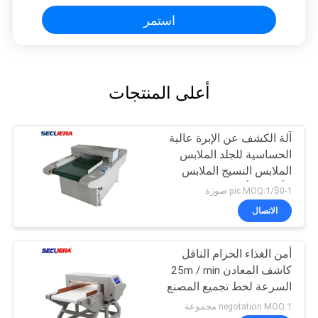
استمر
أعلى المنتجات
آلة الكشف عن الإبرة عالية
الحساسية للجلد الملابس
الملابس النسيج الملابس
الألعاب الأحذية
$0-1/pic MOQ:1 صورة
الاتصال
أمن الغذاء الحزام الناقل
كاشف المعادن 25m / min
السرعة لخط تجميع المصنع
negotation MOQ:1 مجموعة