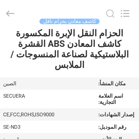
SECUERA
TECHNOLOGY
CO.,LTD.
All
Rights
كاشف معادن بحزام ناقل
Reserved.
Developed
الحزام النقل الإبرة المكسورة
مسكن
by
ECER
كاشف المعادن ABS القشرة
منتجات
البلاستيكية لصناعة المنسوجات /
الملابس
معلومات
عنا
مكان المنشأ:
الصين
اسم العلامة
SECUERA
جولة
التجارية:
في
إصدار الشهادات:
CE,FCC,ROHS,ISO9000
المعمل
رقم الموديل:
SE-ND3