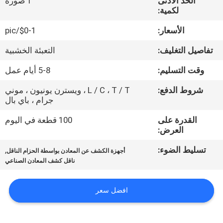
الحد الأدنى
1 صورة
مراقبة
لكمية:
الجودة
الأسعار:
$0-1/pic
تفاصيل التغليف:
التعبئة الخشبية
اتصل
بنا
وقت التسليم:
5-8 أيام عمل
شروط الدفع:
L / C ، T / T ، ويسترن يونيون ، موني
جرام ، باي بال
اطلب
اقتباس
القدرة على
100 قطعة في اليوم
العرض:
تسليط الضوء:
,
خريطة
أجهزة الكشف عن المعادن بواسطة الحزام الناقل
ناقل كشف المعادن الصناعي
الموقع
افضل سعر
PRIVACY
POLICY