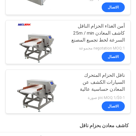
الاتصال
أمن الغذاء الحزام الناقل
كاشف المعادن 25m / min
السرعة لخط تجميع المصنع
negotation MOQ:1 مجموعة
الاتصال
ناقل الحزام المتحرك
السيارات الكشف عن
المعادن حساسية عالية
للصناعة الغذائية /
$0-1/pic MOQ:1 صورة
البسكويت / وجبات خفيفة
الاتصال
كاشف معادن بحزام ناقل