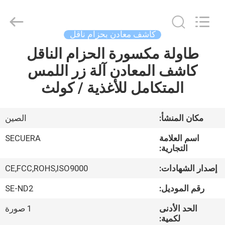
SECUERA
TECHNOLOGY
CO.,LTD.
All
Rights
كاشف معادن بحزام ناقل
Reserved.
Developed
طاولة مكسورة الحزام الناقل
مسكن
by
ECER
كاشف المعادن آلة زر اللمس
منتجات
المتكامل للأغذية / كولث
معلومات
مكان المنشأ:
الصين
عنا
اسم العلامة
SECUERA
التجارية:
جولة
إصدار الشهادات:
CE,FCC,ROHS,ISO9000
في
رقم الموديل:
SE-ND2
المعمل
الحد الأدنى
1 صورة
لكمية: