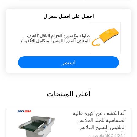
احصل على افضل سعر ل
طاولة مكسورة الحزام الناقل كاشف
المعادن آلة زر اللمس المتكامل للأغذية /
كولث
استمر
أعلى المنتجات
آلة الكشف عن الإبرة عالية
الحساسية للجلد الملابس
الملابس النسيج الملابس
الألعاب الأحذية
$0-1/pic MOQ:1 صورة