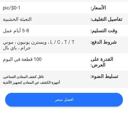
مراقبة
الأسعار:
$0-1/pic
الجودة
تفاصيل التغليف:
التعبئة الخشبية
اتصل
وقت التسليم:
5-8 أيام عمل
بنا
شروط الدفع:
L / C ، T / T ، ويسترن يونيون ، موني
جرام ، باي بال
اطلب
القدرة على
100 قطعة في اليوم
العرض:
اقتباس
تسليط الضوء:
,
ناقل كشف المعادن الصناعي
أجهزة الكشف عن المعادن لتجهيز الأغذية
خريطة
الموقع
افضل سعر
PRIVACY
POLICY