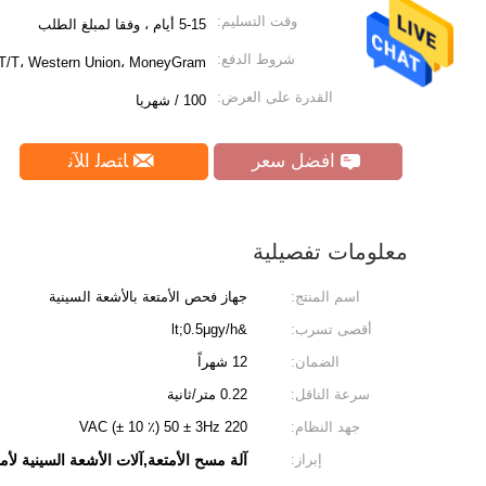
وقت التسليم:
5-15 أيام ، وفقا لمبلغ الطلب
شروط الدفع:
 T/T، Western Union، MoneyGram
القدرة على العرض:
100 / شهريا
افضل سعر
ﺎﺘﺼﻟ ﺍﻶﻧ
معلومات تفصيلية
اسم المنتج:
جهاز فحص الأمتعة بالأشعة السينية
أقصى تسرب:
&lt;0.5μgy/h
الضمان:
12 شهراً
سرعة الناقل:
0.22 متر/ثانية
جهد النظام:
220 VAC (± 10 ٪) 50 ± 3Hz
إبراز:
آلة مسح الأمتعة,آلات الأشعة السينية لأم