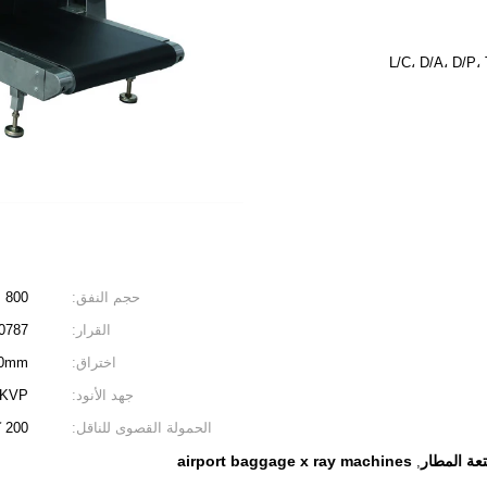
L/C، D/A، D/P،
حجم النفق:
800 مم (العرض)*650 مم (الارتفاع)
القرار:
WG (0.0787
اختراق:
40mm من الصلب
جهد الأنود:
100-160KVP (قابل للتعديل)
الحمولة القصوى للناقل:
200 كجم
تعة المطار
airport baggage x ray machines
,