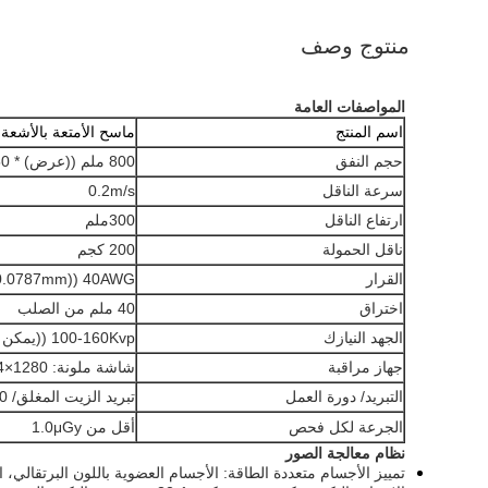
منتوج وصف
المواصفات العامة
اسم المنتج
ماسح الأمتعة بالأشعة 
حجم النفق
800 ملم ((عرض) * 650 ملم ((ارتفاع)
سرعة الناقل
0.2m/s
ارتفاع الناقل
300ملم
ناقل الحمولة
200 كجم
القرار
40AWG ((0.0787mm من الأسلاك)
اختراق
40 ملم من الصلب
الجهد النيازك
100-160Kvp ((يمكن تعديلها)
جهاز مراقبة
شاشة ملونة: 1280×1024
التبريد/ دورة العمل
تبريد الزيت المغلق/ 100%
الجرعة لكل فحص
أقل من 1.0μGy
نظام معالجة الصور
تمييز الأجسام متعددة الطاقة: الأجسام العضوية باللون البرتقالي، 