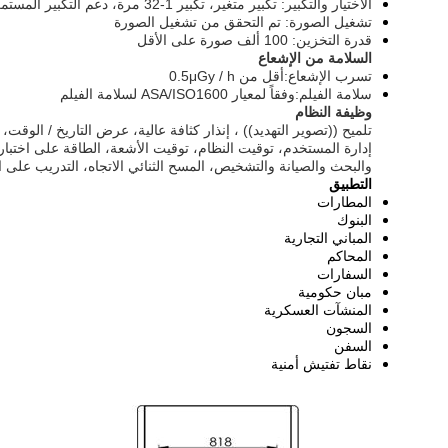
الاختيار والتكبير: تكبير متغير، تكبير 1-32 مرة، دعم التكبير المستمر
تشغيل الصورة: تم التحقق من تشغيل الصورة
قدرة التخزين: 100 ألف صورة على الأقل
السلامة من الإشعاع
تسرب الإشعاع:أقل من 0.5μGy / h
سلامة الفيلم:وفقاً لمعيار ASA/ISO1600 لسلامة الفيلم
وظيفة النظام
تلميح ((تصوير التهديد)) ، إنذار كثافة عالية، عرض التاريخ / الوقت، 
إدارة المستخدم، توقيت النظام، توقيت الأشعة، الطاقة على اختبار
والبحث والصيانة والتشخيص، المسح الثنائي الاتجاه، التدريب على
التطبيق
المطارات
البنوك
المباني التجارية
المحاكم
السفارات
مبان حكومية
المنشآت العسكرية
السجون
السفن
نقاط تفتيش أمنية