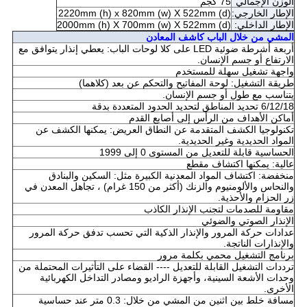
الوزن الإجمالي
75 كجم
الإطار الخارجي:
2220mm (h) x 820mm (w) X 522mm (d)
الإطار الداخلي:
2000mm (h) X 700mm (w) X 522mm (d)
المشي من خلال الباب كاشف المعادن
أربعة أشرطة ضوئية LED على كلا لوحات الباب: يعطي إنذار يتوافق مع
الارتفاع أو جسم الإنسان.
واجهة تشغيل سهلة للمستخدم
طريقة التشغيل: لوحة المفاتيح والتحكم عن بعد (كلاهما)
يتناسب مع طول أو جسم الإنسان.
6/12/18 تحديد المناطق لتحديد الحدود المتعددة بدقة
أماكن الأهداف من الرأس إلى أصابع القدم
تكنولوجيا الكشف المتقدمة عن النطاق العريض: يمكنها الكشف عن
المواد الحديدية وغير الحديدية.
الحساسية قابلة للتعديل من المستوى 0 إلى 1999
عالية: يمكنها اكتشاف مقطع
منخفضة: اكتشاف المواد المعدنية الكبيرة مثل: السكين والبنادق
والنحاس والألومنيوم والزنك (أكثر من 150 غرام) ، تجاهل المعدن في
زر الحزام والأحذية.
مقاومة للصدمات لتجنب الإنذار الكاذب
الإنذار الصوتي والضوئي
عدادات حركة المرور والإنذار الذكية التي تحسب تدفق حركة المرور
والإنذارات الناتجة.
برنامج التشغيل محمي بكلمة مرور
ترددات التشغيل القابلة للتعديل ---- القضاء على التأثيرات المحتملة من
وحدات الأشعة السينية، وأجهزة الراديو ومصادر التداخل الكهربائية
الأخرى.
مسافة خلط بين اثنين من المشي من خلال: 0.3 متر عند حساسية