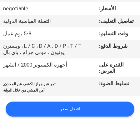
مراقبة
الأسعار:
negotiable
الجودة
تفاصيل التغليف:
التعبئة القياسية الدولية
اتصل
وقت التسليم:
5-8 يوم عمل
بنا
شروط الدفع:
L / C ، D / A ، D / P ، T / T ، ويسترن
يونيون ، موني جرام ، باي بال
اطلب
القدرة على
أجهزة الكمبيوتر 2000 / الشهر
العرض:
اقتباس
تسليط الضوء:
,
تمر عبر جهاز الكشف عن المعادن
أمن المشي من خلال البوابة
خريطة
الموقع
افضل سعر
PRIVACY
POLICY