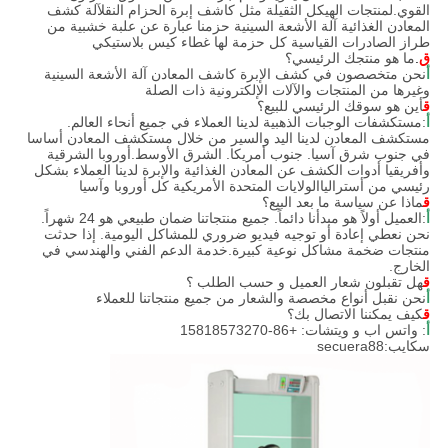
القوي.لمنتجات الهيكل الثقيلة مثل كاشف إبرة الحزام النقلآلة كشف
المعادن الغذائية آلة الأشعة السينية حزمنا عبارة عن علبة خشبية من
طراز الصادرات القياسية كل حزمة لها غطاء كيس بلاستيكي
ق
.
ما هو منتجك الرئيسي؟
أ
نحن متخصصون في كشف الإبرة كاشف المعادن آلة الأشعة السينية
وغيرها من المنتجات والآلات الإلكترونية ذات الصلة
ق
أين هو سوقك الرئيسي للبيع؟
أ
:مستكشفات الوجبات الذهبية لدينا العملاء في جميع أنحاء العالم.
مستكشف المعادن لدينا اليد والسير من خلال مستكشف المعادن أساسا
في جنوب شرق آسيا. جنوب أمريكا. الشرق الأوسط.أوروبا الشرقية
وأفريقيا أدوات الكشف عن المعادن الغذائية والإبرة لدينا العملاء بشكل
رئيسي من أسترالياالولايات المتحدة الأمريكية كل أوروبا وآسيا
ق
ماذا عن سياسة ما بعد البيع؟
أ
:العميل أولاً هو مبدأنا دائماً. جميع منتجاتنا ضمان طبيعي هو 24 شهراً.
نحن نعطي إعادة أو توجيه فيديو ضروري للمشاكل اليومية. إذا حدثت
منتجات ضخمة مشاكل نوعية كبيرة.خدمة الدعم الفني والهندسي في
الخارج.
ق
هل تقبلون شعار العميل و حسب الطلب ؟
أ
نحن نقبل أنواع مخصصة والشعار من جميع منتجاتنا للعملاء
ق
كيف يمكننا الاتصال بك؟
أ
: واتس اب و ويتشات: +86-15818573270
سكايب:secuera88