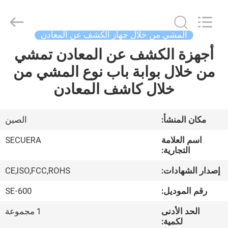
SECUERA
TECHNOLOGY
CO.,LTD.
All
Rights
المشي من خلال جهاز الكشف عن المعادن
Reserved.
Developed
by
أجهزة الكشف عن المعادن تمشي
مسكن
ECER
من خلال بوابة باب نوع المشي من
منتجات
خلال كاشف المعادن
معلومات
مكان المنشأ:
الصين
عنا
اسم العلامة
SECUERA
التجارية:
جولة
إصدار الشهادات:
CE,ISO,FCC,ROHS
في
رقم الموديل:
SE-600
المعمل
الحد الأدنى
1 مجموعة
لكمية: