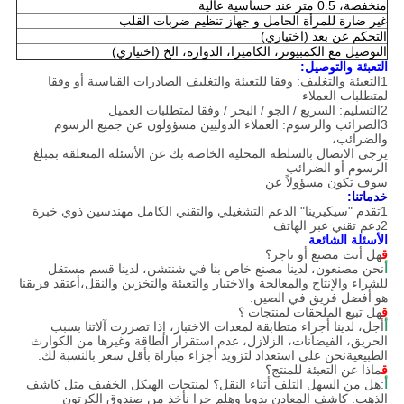
منخفضة، 0.5 متر عند حساسية عالية
غير ضارة للمرأة الحامل و جهاز تنظيم ضربات القلب
التحكم عن بعد (اختياري)
التوصيل مع الكمبيوتر، الكاميرا، الدوارة، الخ (اختياري)
التعبئة والتوصيل:
1التعبئة والتغليف: وفقا للتعبئة والتغليف الصادرات القياسية أو وفقا
لمتطلبات العملاء
2التسليم: السريع / الجو / البحر / وفقا لمتطلبات العميل
3الضرائب والرسوم: العملاء الدوليين مسؤولون عن جميع الرسوم
والضرائب،
يرجى الاتصال بالسلطة المحلية الخاصة بك عن الأسئلة المتعلقة بمبلغ
الرسوم أو الضرائب
سوف تكون مسؤولاً عن
خدماتنا:
1تقدم "سيكيرينا" الدعم التشغيلي والتقني الكامل
مهندسين ذوي خبرة
2دعم تقني عبر الهاتف
الأسئلة الشائعة
ق
هل أنت مصنع أو تاجر؟
أ
نحن مصنعون، لدينا مصنع خاص بنا في شنتشن، لدينا قسم مستقل
للشراء والإنتاج والمعالجة والاختبار والتعبئة والتخزين والنقل،أعتقد فريقنا
هو أفضل فريق في الصين.
ق
هل تبيع الملحقات لمنتجات ؟
أ
أجل، لدينا أجزاء متطابقة لمعدات الاختبار، إذا تضررت آلاتنا بسبب
الحريق، الفيضانات، الزلازل، عدم استقرار الطاقة وغيرها من الكوارث
الطبيعيةنحن على استعداد لتزويد أجزاء مباراة بأقل سعر بالنسبة لك.
ق
ماذا عن التعبئة للمنتج؟
أ
:هل من السهل التلف أثناء النقل؟ لمنتجات الهيكل الخفيف مثل كاشف
الذهب. كاشف المعادن يدويا وهلم جرا نأخذ من صندوق الكرتون